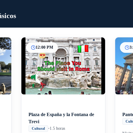
sicos
12:00 PM
3
Inicio
Paradas intermedias
Final
Plaza de España y la Fontana de
Pant
Trevi
Cult
•
1.5 horas
Cultural