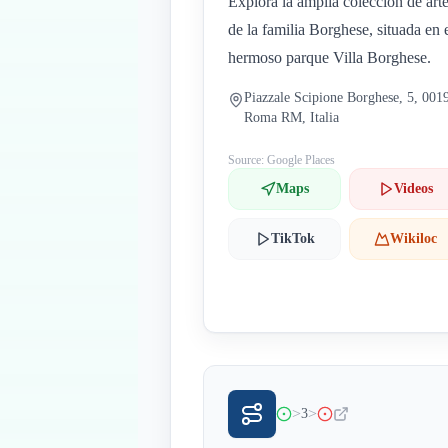
Explora la amplia colección de art
de la familia Borghese, situada en 
hermoso parque Villa Borghese.
Piazzale Scipione Borghese, 5, 001
Roma RM, Italia
Source: Google Places
Maps
Videos
TikTok
Wikiloc
>
>
3