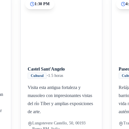
1:30 PM
4
Inicio
Paradas intermedias
Final
Castel Sant'Angelo
Paseo
•
1.5 horas
Cultural
Cult
Visita esta antigua fortaleza y
Reláj
an
mausoleo con impresionantes vistas
barri
del río Tíber y amplias exposiciones
vida 
r
de arte.
autén
Lungotevere Castello, 50, 00193
Tra
Roma RM, Italia