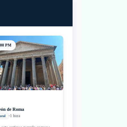
:00 PM
eón de Roma
•
1 hora
ural