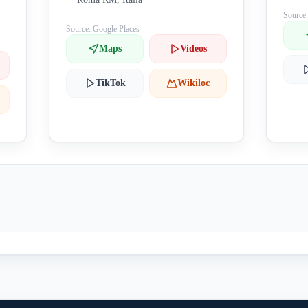
Source
Source: Google Places
Maps
Videos
TikTok
Wikiloc