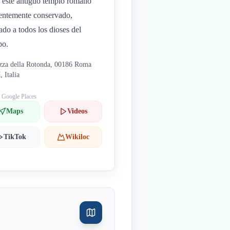
a este antiguo templo romano
entemente conservado,
ado a todos los dioses del
po.
zza della Rotonda, 00186 Roma
 Italia
: Google Places
Maps
Videos
TikTok
Wikiloc