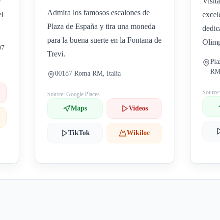
e
Visit
Admira los famosos escalones de
el
excel
Plaza de España y tira una moneda
dedic
para la buena suerte en la Fontana de
Olim
97
Trevi.
Pia
RM,
00187 Roma RM, Italia
Source
Source: Google Places
Maps
Videos
TikTok
Wikiloc