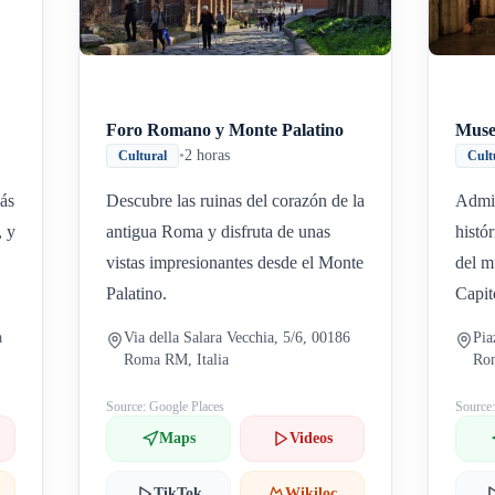
Foro Romano y Monte Palatino
Muse
•
2 horas
Cultural
Cult
ás
Descubre las ruinas del corazón de la
Admir
, y
antigua Roma y disfruta de unas
histó
vistas impresionantes desde el Monte
del m
Palatino.
Capit
a
Via della Salara Vecchia, 5/6, 00186
Pia
Roma RM, Italia
Rom
Source: Google Places
Source
Maps
Videos
TikTok
Wikiloc