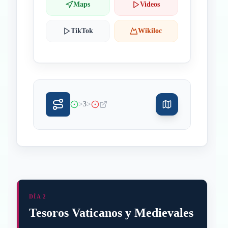
Maps
Videos
TikTok
Wikiloc
>
>
3
DÍA 2
Tesoros Vaticanos y Medievales