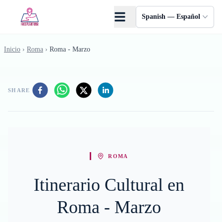
Saltar al contenido principal
Spanish — Español
Inicio
›
Roma
›
Roma - Marzo
SHARE
ROMA
Itinerario Cultural en
Roma - Marzo