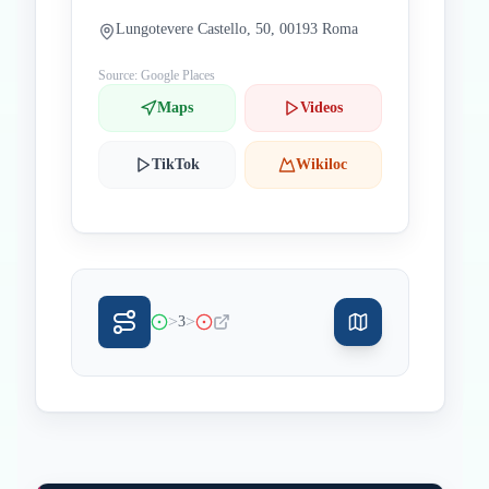
Lungotevere Castello, 50, 00193 Roma
Source: Google Places
Maps
Videos
TikTok
Wikiloc
>
>
3