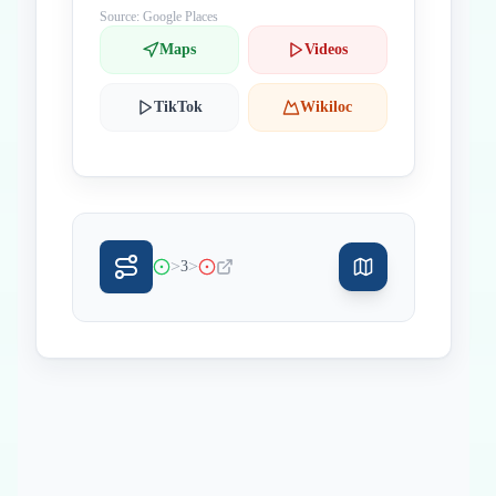
Source: Google Places
Maps
Videos
TikTok
Wikiloc
>
>
3