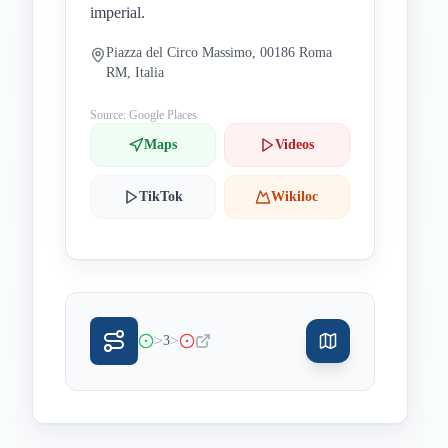
imperial.
Piazza del Circo Massimo, 00186 Roma
RM, Italia
Source: Google Places
Maps
Videos
TikTok
Wikiloc
>
>
3