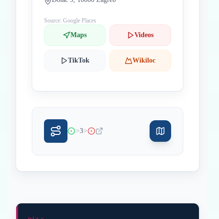
Source: Google Places
Maps
Videos
TikTok
Wikiloc
>
>
3