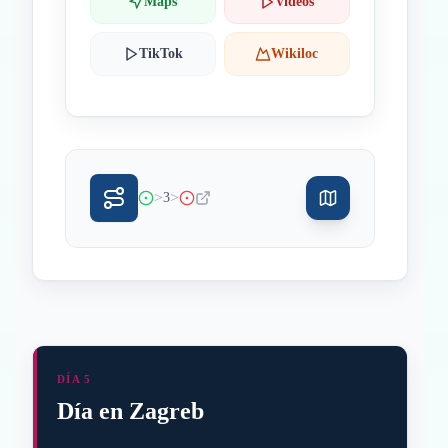
Maps
Videos
TikTok
Wikiloc
>
>
3
DÍA 5
Día en Zagreb