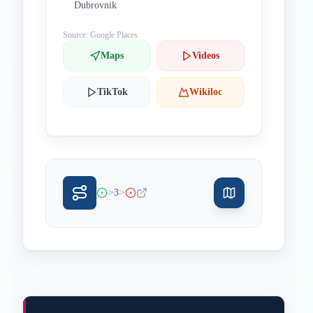
Dubrovnik
Source: Google Places
Maps
Videos
TikTok
Wikiloc
>
>
3