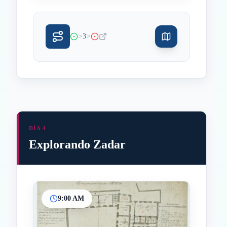
>
>
3
DÍA 4
Explorando Zadar
9:00 AM