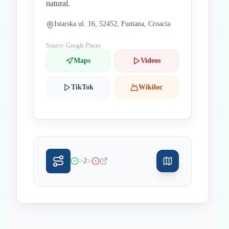
natural.
Istarska ul. 16, 52452, Funtana, Croacia
Source: Google Places
Maps
Videos
TikTok
Wikiloc
>
>
2