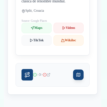
clásica de renombre mundial.
Split, Croacia
Source: Google Places
Maps
Videos
TikTok
Wikiloc
>
>
3