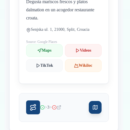
Degusta mariscos frescos y platos
dalmation en un acogedor restaurante
croata.
Senjska ul. 1, 21000, Split, Croacia
Source: Google Places
Maps
Videos
TikTok
Wikiloc
>
>
3