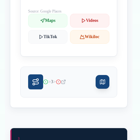
Source: Google Places
Maps
Videos
TikTok
Wikiloc
>
>
3
3