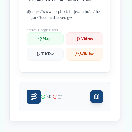
https://www.np-plitvicka-jezera.hr/en/the-
park/food-and-beverages
Source: Google Places
Maps
Videos
TikTok
Wikiloc
>
>
3