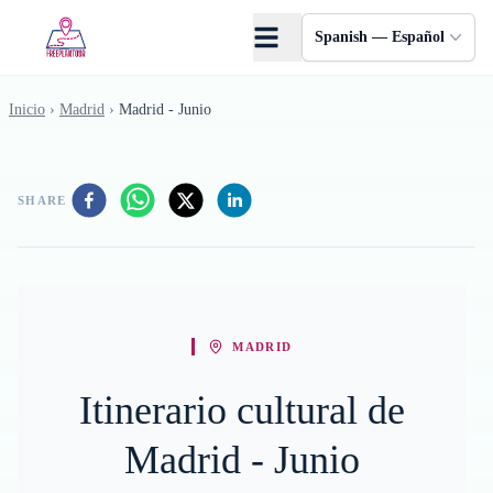
Saltar al contenido principal
Spanish — Español
Inicio
›
Madrid
›
Madrid - Junio
SHARE
MADRID
Itinerario cultural de
Madrid - Junio