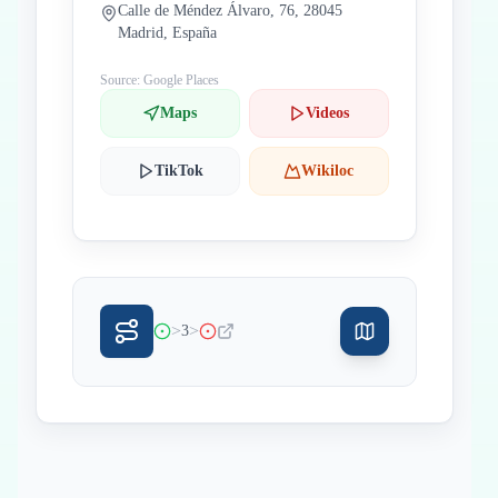
Calle de Méndez Álvaro, 76, 28045
Madrid, España
Source: Google Places
Maps
Videos
TikTok
Wikiloc
>
>
3