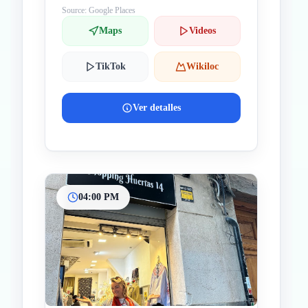
Source: Google Places
Maps
Videos
TikTok
Wikiloc
Ver detalles
04:00 PM