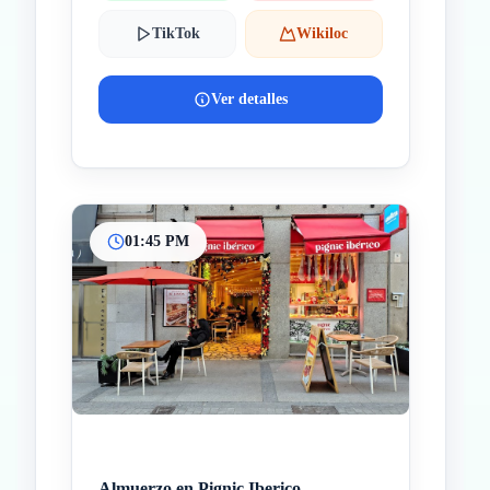
TikTok
Wikiloc
Ver detalles
01:45 PM
Almuerzo en Pignic Iberico