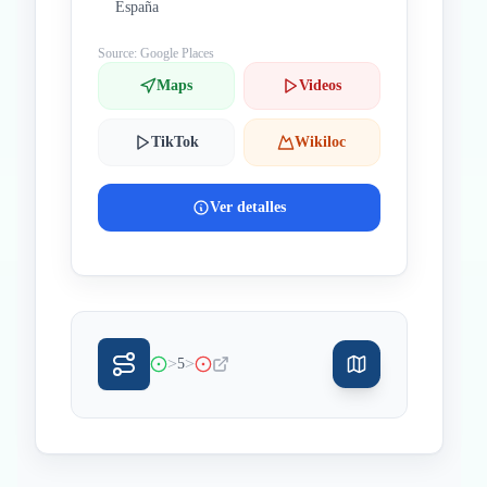
España
Source: Google Places
Maps
Videos
TikTok
Wikiloc
Ver detalles
>
>
5