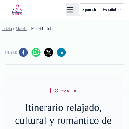
Saltar al contenido principal
Spanish — Español
Inicio
›
Madrid
›
Madrid - Julio
SHARE
MADRID
Itinerario relajado,
cultural y romántico de