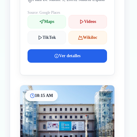
Source: Google Places
Maps
Videos
TikTok
Wikiloc
Ver detalles
10:15 AM