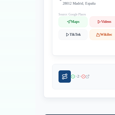
28012 Madrid, España
Source: Google Places
Maps
Videos
TikTok
Wikiloc
>
>
2