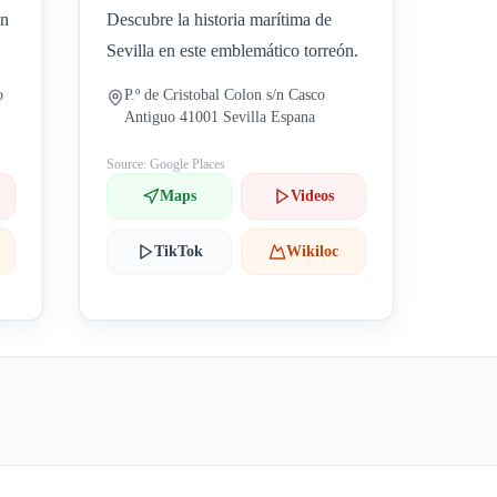
un
Descubre la historia marítima de
Sevilla en este emblemático torreón.
o
P.º de Cristobal Colon s/n Casco
Antiguo 41001 Sevilla Espana
Source: Google Places
Maps
Videos
TikTok
Wikiloc