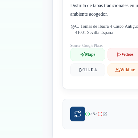
Disfruta de tapas tradicionales en 
ambiente acogedor.
C. Tomas de Ibarra 4 Casco Antigu
41001 Sevilla Espana
Source: Google Places
Maps
Videos
TikTok
Wikiloc
>
>
5