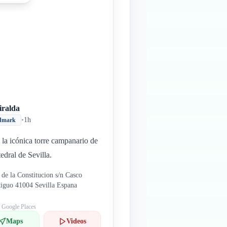
iralda
•
1h
dmark
a la icónica torre campanario de
tedral de Sevilla.
 de la Constitucion s/n Casco
iguo 41004 Sevilla Espana
: Google Places
Maps
Videos