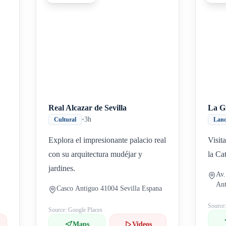
Real Alcazar de Sevilla
La G
•
3h
Cultural
Lan
Explora el impresionante palacio real
Visit
con su arquitectura mudéjar y
la Ca
jardines.
Av.
Ant
Casco Antiguo 41004 Sevilla Espana
Source
Source: Google Places
Maps
Videos