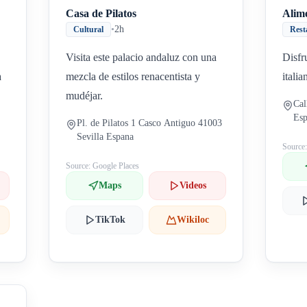
Casa de Pilatos
Alime
•
2h
Cultural
Rest
Visita este palacio andaluz con una
Disfr
a
mezcla de estilos renacentista y
itali
mudéjar.
Cal
Es
Pl. de Pilatos 1 Casco Antiguo 41003
Sevilla Espana
Source
Source: Google Places
Maps
Videos
TikTok
Wikiloc