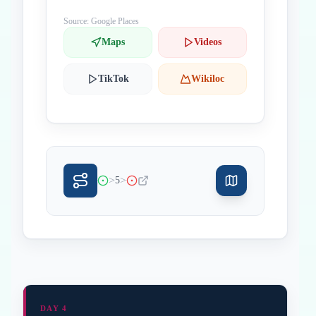
Source: Google Places
Maps
Videos
TikTok
Wikiloc
>
>
5
DAY 4