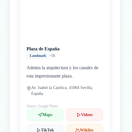
Inicio
Paradas intermedias
Final
Plaza de España
•
1h
Landmark
Admira la arquitectura y los canales de
esta impresionante plaza.
Av. Isabel la Católica, 41004 Sevilla,
España
Source: Google Places
Maps
Videos
TikTok
Wikiloc