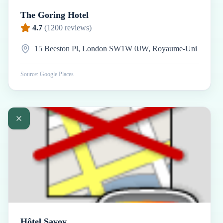
The Goring Hotel
4.7
(
1200
reviews)
15 Beeston Pl, London SW1W 0JW, Royaume-Uni
Source: Google Places
Hôtel Savoy