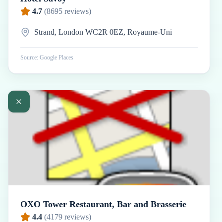
4.7
(
8695
reviews)
Strand, London WC2R 0EZ, Royaume-Uni
Source: Google Places
OXO Tower Restaurant, Bar and Brasserie
4.4
(
4179
reviews)