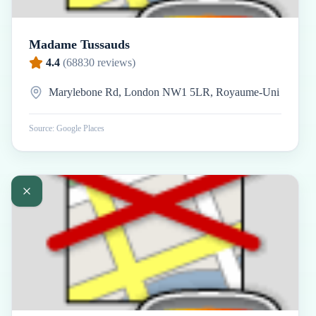
Madame Tussauds
4.4
(
68830
reviews)
Marylebone Rd, London NW1 5LR, Royaume-Uni
Source: Google Places