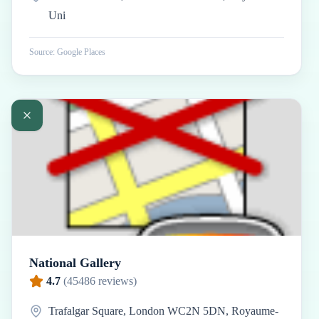
Uni
Source: Google Places
National Gallery
4.7
(
45486
reviews)
Trafalgar Square, London WC2N 5DN, Royaume-