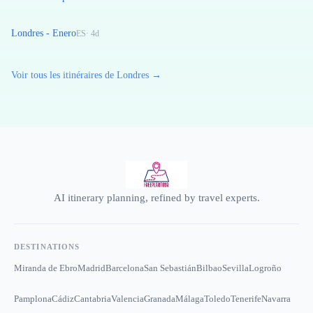
Londres - Enero
ES
·
4
d
Voir tous les itinéraires de Londres →
AI itinerary planning, refined by travel experts.
DESTINATIONS
Miranda de Ebro
Madrid
Barcelona
San Sebastián
Bilbao
Sevilla
Logroño
Pamplona
Cádiz
Cantabria
Valencia
Granada
Málaga
Toledo
Tenerife
Navarra