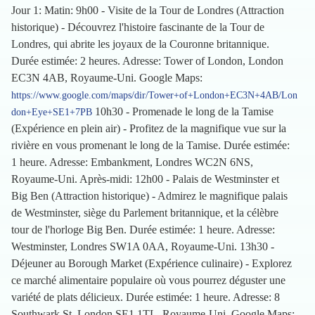
Jour 1: Matin: 9h00 - Visite de la Tour de Londres (Attraction
historique) - Découvrez l'histoire fascinante de la Tour de
Londres, qui abrite les joyaux de la Couronne britannique.
Durée estimée: 2 heures. Adresse: Tower of London, London
EC3N 4AB, Royaume-Uni. Google Maps:
https://www.google.com/maps/dir/Tower+of+London+EC3N+4AB/Lon
10h30 - Promenade le long de la Tamise
don+Eye+SE1+7PB
(Expérience en plein air) - Profitez de la magnifique vue sur la
rivière en vous promenant le long de la Tamise. Durée estimée:
1 heure. Adresse: Embankment, Londres WC2N 6NS,
Royaume-Uni. Après-midi: 12h00 - Palais de Westminster et
Big Ben (Attraction historique) - Admirez le magnifique palais
de Westminster, siège du Parlement britannique, et la célèbre
tour de l'horloge Big Ben. Durée estimée: 1 heure. Adresse:
Westminster, Londres SW1A 0AA, Royaume-Uni. 13h30 -
Déjeuner au Borough Market (Expérience culinaire) - Explorez
ce marché alimentaire populaire où vous pourrez déguster une
variété de plats délicieux. Durée estimée: 1 heure. Adresse: 8
Southwark St, London SE1 1TL, Royaume-Uni. Google Maps: