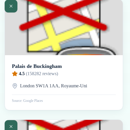
Palais de Buckingham
4.5
(
158282
reviews)
London SW1A 1AA, Royaume-Uni
Source: Google Places