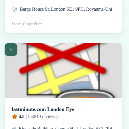
Barge House St, London SE1 9PH, Royaume-Uni
Source: Google Places
lastminute.com London Eye
4.5
(
164819
reviews)
Riverside Building, County Hall, London SE1 7PB,