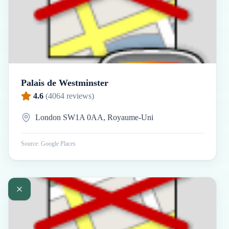
Palais de Westminster
4.6
(
4064
reviews)
London SW1A 0AA, Royaume-Uni
Source: Google Places