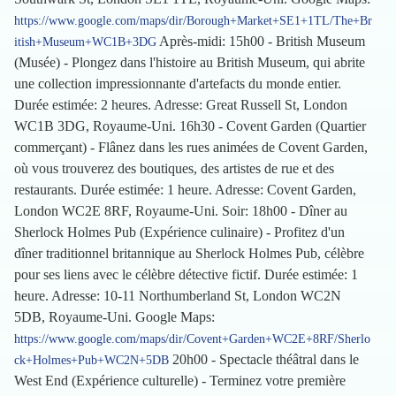
https://www.google.com/maps/dir/Borough+Market+SE1+1TL/The+Br
Après-midi: 15h00 - British Museum
itish+Museum+WC1B+3DG
(Musée) - Plongez dans l'histoire au British Museum, qui abrite
une collection impressionnante d'artefacts du monde entier.
Durée estimée: 2 heures. Adresse: Great Russell St, London
WC1B 3DG, Royaume-Uni. 16h30 - Covent Garden (Quartier
commerçant) - Flânez dans les rues animées de Covent Garden,
où vous trouverez des boutiques, des artistes de rue et des
restaurants. Durée estimée: 1 heure. Adresse: Covent Garden,
London WC2E 8RF, Royaume-Uni. Soir: 18h00 - Dîner au
Sherlock Holmes Pub (Expérience culinaire) - Profitez d'un
dîner traditionnel britannique au Sherlock Holmes Pub, célèbre
pour ses liens avec le célèbre détective fictif. Durée estimée: 1
heure. Adresse: 10-11 Northumberland St, London WC2N
5DB, Royaume-Uni. Google Maps:
https://www.google.com/maps/dir/Covent+Garden+WC2E+8RF/Sherlo
20h00 - Spectacle théâtral dans le
ck+Holmes+Pub+WC2N+5DB
West End (Expérience culturelle) - Terminez votre première