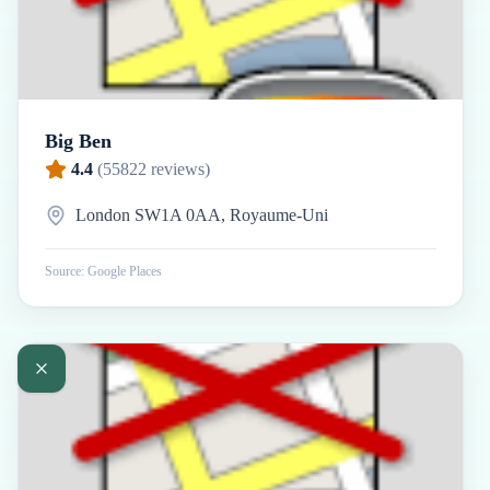
Big Ben
4.4
(
55822
reviews)
London SW1A 0AA, Royaume-Uni
Source: Google Places