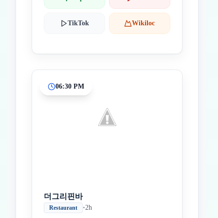
TikTok
Wikiloc
06:30 PM
더그리핀바
•
2h
Restaurant