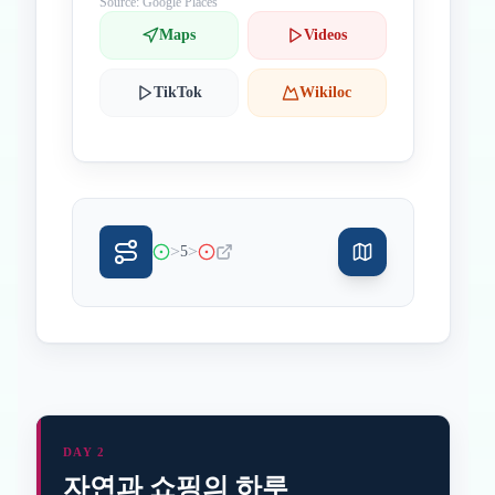
Source: Google Places
Maps
Videos
TikTok
Wikiloc
>
>
5
DAY 2
자연과 쇼핑의 하루