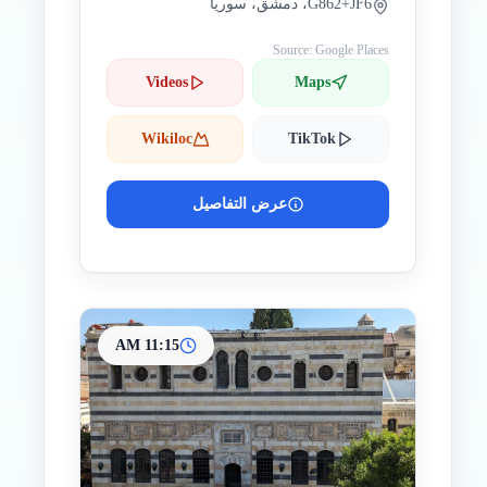
G862+JF6، دمشق، سوريا
Source: Google Places
Videos
Maps
Wikiloc
TikTok
عرض التفاصيل
11:15 AM