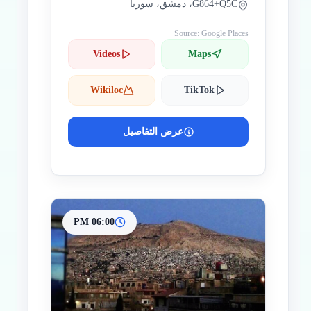
G864+Q5C، دمشق، سوريا
Source: Google Places
Videos
Maps
Wikiloc
TikTok
عرض التفاصيل
06:00 PM