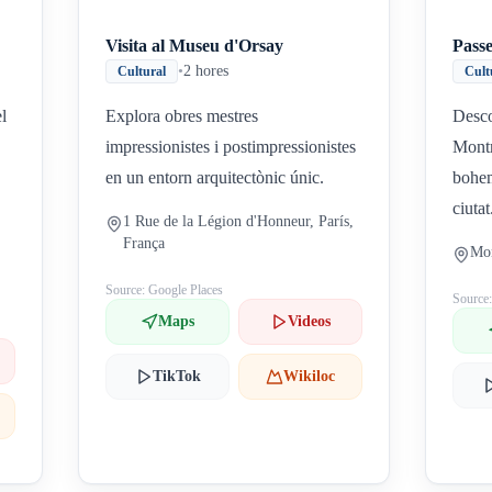
Visita al Museu d'Orsay
Pass
•
2 hores
Cultural
Cult
l
Explora obres mestres
Desco
impressionistes i postimpressionistes
Montm
en un entorn arquitectònic únic.
bohem
ciutat
1 Rue de la Légion d'Honneur, París,
França
Mon
Source: Google Places
Source
Maps
Videos
TikTok
Wikiloc