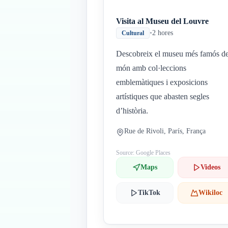
Visita al Museu del Louvre
•
2 hores
Cultural
Descobreix el museu més famós de
món amb col·leccions
emblemàtiques i exposicions
artístiques que abasten segles
d’història.
Rue de Rivoli, París, França
Source: Google Places
Maps
Videos
TikTok
Wikiloc