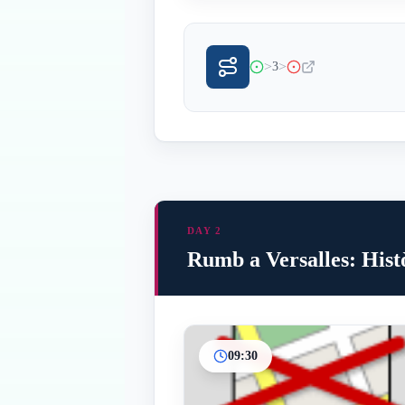
>
>
3
DAY 2
Rumb a Versalles: Hist
09:30