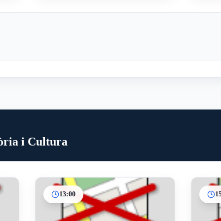
òria i Cultura
13:00
1