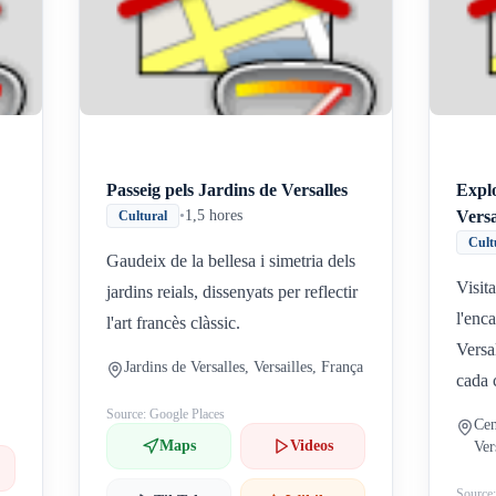
Inicio
Paradas intermedias
Final
Passeig pels Jardins de Versalles
Explo
•
1,5 hores
Versa
Cultural
Cult
Gaudeix de la bellesa i simetria dels
Visit
jardins reials, dissenyats per reflectir
l'enca
.
l'art francès clàssic.
Versal
Jardins de Versalles, Versailles, França
cada 
Source: Google Places
Cen
Maps
Videos
Ver
Source