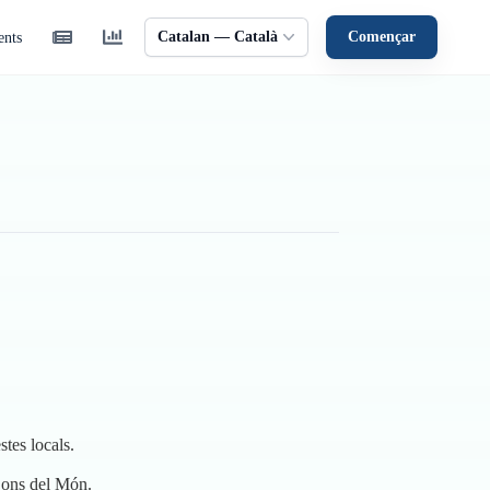
Catalan — Català
Començar
ents
stes locals.
 Sons del Món.