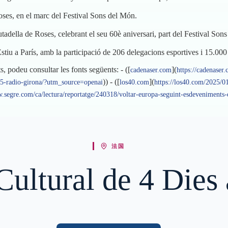
oses, en el marc del Festival Sons del Món.
adella de Roses, celebrant el seu 60è aniversari, part del Festival Son
stiu a París, amb la participació de 206 delegacions esportives i 15.000
 podeu consultar les fonts següents: - ([
](
cadenaser.com
https://cadenaser
)) - ([
](
25-radio-girona/?utm_source=openai
los40.com
https://los40.com/2025/01
w.segre.com/ca/lectura/reportatge/240318/voltar-europa-seguint-esdeveniment
法国
 Cultural de 4 Dies