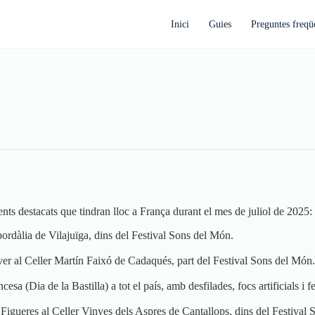
Inici
Guies
Preguntes freqü
nts destacats que tindran lloc a França durant el mes de juliol de 2025:
rdàlia de Vilajuïga, dins del Festival Sons del Món.
ver al Celler Martín Faixó de Cadaqués, part del Festival Sons del Món.
sa (Dia de la Bastilla) a tot el país, amb desfilades, focs artificials i fe
Figueres al Celler Vinyes dels Aspres de Cantallops, dins del Festival