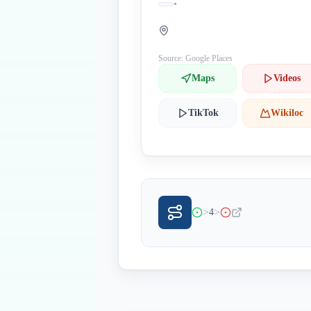
•
Source: Google Places
Maps
Videos
TikTok
Wikiloc
>
>
4