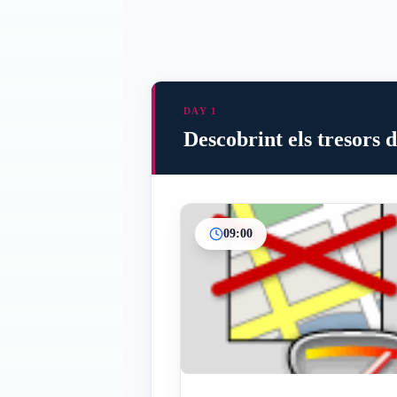
DAY 1
Descobrint els tresors 
09:00