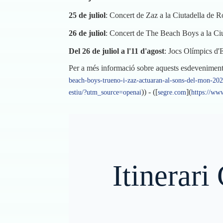
25 de juliol
: Concert de Zaz a la Ciutadella de R
26 de juliol
: Concert de The Beach Boys a la Ciut
Del 26 de juliol a l'11 d'agost
: Jocs Olímpics d'E
Per a més informació sobre aquests esdeveniments,
beach-boys-trueno-i-zaz-actuaran-al-sons-del-mon-20
)) - ([
](
estiu/?utm_source=openai
segre.com
https://ww
Itinerari