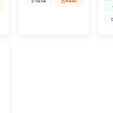
TikTok
Wikiloc