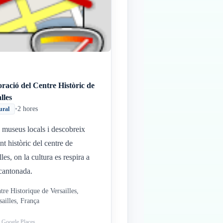
ració del Centre Històric de
lles
•
2 hores
ural
a museus locals i descobreix
nt històric del centre de
les, on la cultura es respira a
cantonada.
tre Historique de Versailles,
sailles, França
: Google Places