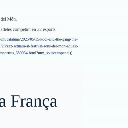
s del Món.
 atletes competint en 32 esports.
.com/cataluna/2025/05/15/kool-and-the-gang-the-
/23/zaz-actuara-al-festival-sons-del-mon-aquest-
))
s-esportius_380964.html?utm_source=openai
 a França