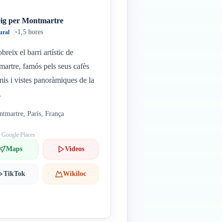
eig per Montmartre
•
1,5 hores
ural
breix el barri artístic de
artre, famós pels seus cafès
is i vistes panoràmiques de la
.
tmartre, París, França
: Google Places
Maps
Videos
TikTok
Wikiloc