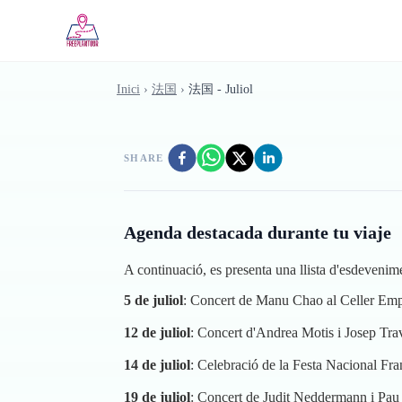
Skip to main content
Inici
›
法国
›
法国 - Juliol
SHARE
Agenda destacada durante tu viaje
A continuació, es presenta una llista d'esdevenime
5 de juliol
: Concert de Manu Chao al Celler Empo
12 de juliol
: Concert d'Andrea Motis i Josep Tra
14 de juliol
: Celebració de la Festa Nacional France
19 de juliol
: Concert de Judit Neddermann i Pau 