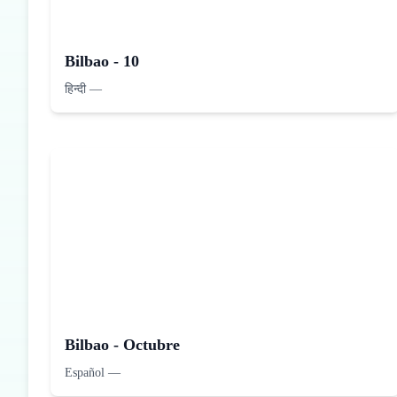
Bilbao - 10
हिन्दी
—
Bilbao - Octubre
Español
—