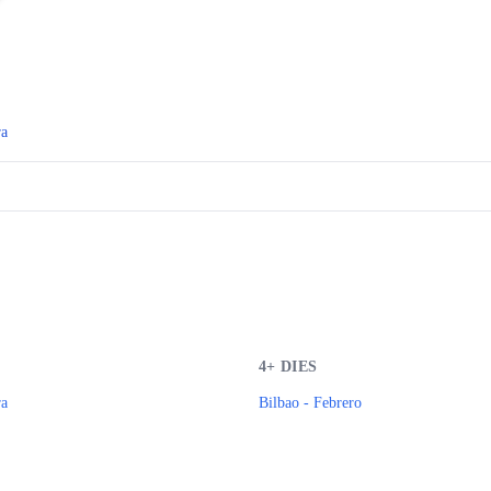
ra
4+
DIES
ra
Bilbao - Febrero