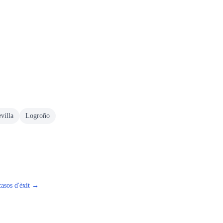
villa
Logroño
casos d'èxit →