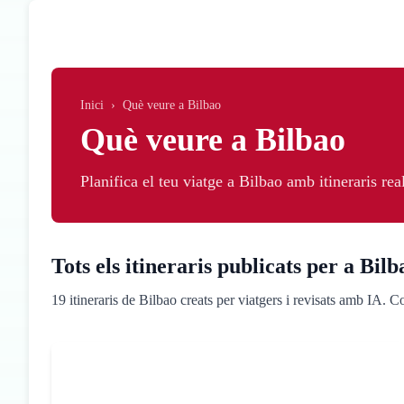
Skip to main content
Inici
›
Què veure a Bilbao
Què veure a Bilbao
Planifica el teu viatge a Bilbao amb itineraris rea
Tots els itineraris publicats per a Bilb
19 itineraris de Bilbao creats per viatgers i revisats amb IA. Co