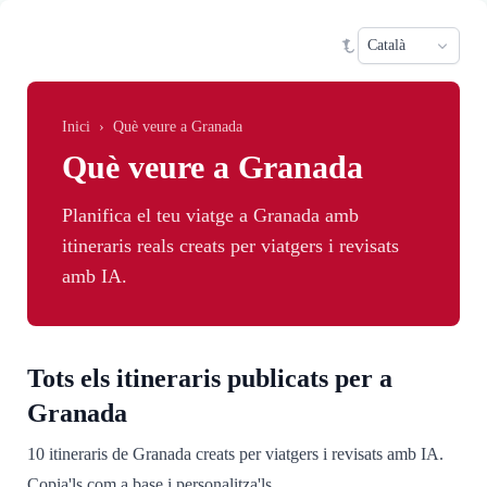
Skip to main content
Sele
Inici
›
Què veure a Granada
Què veure a Granada
Planifica el teu viatge a Granada amb
itineraris reals creats per viatgers i revisats
amb IA.
Tots els itineraris publicats per a
Granada
10 itineraris de Granada creats per viatgers i revisats amb IA.
Copia'ls com a base i personalitza'ls.