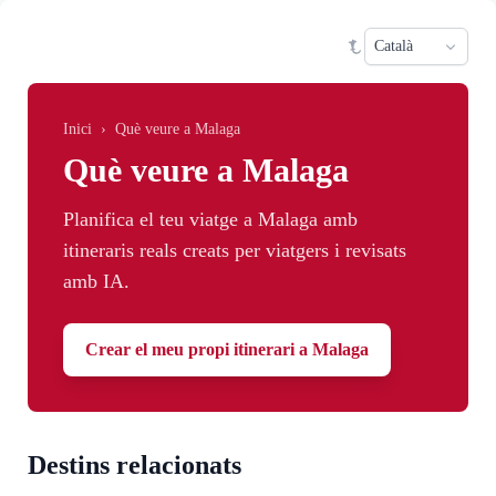
Skip to main content
Sele
Inici
›
Què veure a Malaga
Què veure a Malaga
Planifica el teu viatge a Malaga amb
itineraris reals creats per viatgers i revisats
amb IA.
Crear el meu propi itinerari a Malaga
Destins relacionats