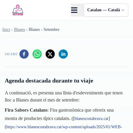
Skip to main content
Catalan — Català
Inici
›
Blanes
›
Blanes - Setembre
SHARE
Agenda destacada durante tu viaje
A continuació, es presenta una llista d'esdeveniments que tenen
lloc a Blanes durant el mes de setembre:
Fira Sabors Catalans
: Fira gastronòmica que ofereix una
mostra de productes típics catalans. ([
]
blanescostabrava.cat
(
https://www.blanescostabrava.cat/wp-content/uploads/2025/01/WEB-