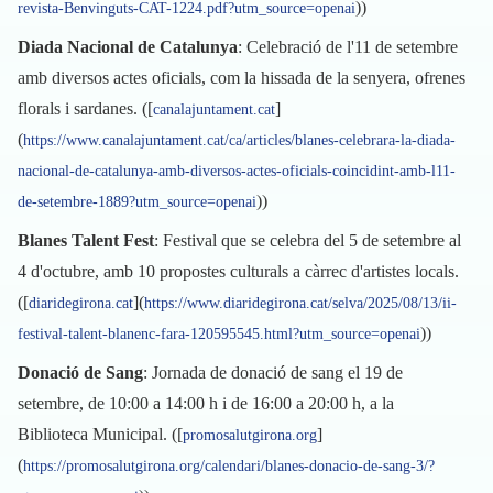
))
revista-Benvinguts-CAT-1224.pdf?utm_source=openai
Diada Nacional de Catalunya
: Celebració de l'11 de setembre
amb diversos actes oficials, com la hissada de la senyera, ofrenes
florals i sardanes. ([
]
canalajuntament.cat
(
https://www.canalajuntament.cat/ca/articles/blanes-celebrara-la-diada-
nacional-de-catalunya-amb-diversos-actes-oficials-coincidint-amb-l11-
))
de-setembre-1889?utm_source=openai
Blanes Talent Fest
: Festival que se celebra del 5 de setembre al
4 d'octubre, amb 10 propostes culturals a càrrec d'artistes locals.
([
](
diaridegirona.cat
https://www.diaridegirona.cat/selva/2025/08/13/ii-
))
festival-talent-blanenc-fara-120595545.html?utm_source=openai
Donació de Sang
: Jornada de donació de sang el 19 de
setembre, de 10:00 a 14:00 h i de 16:00 a 20:00 h, a la
Biblioteca Municipal. ([
]
promosalutgirona.org
(
https://promosalutgirona.org/calendari/blanes-donacio-de-sang-3/?