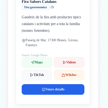
Fira Sabors Catalans
•
2h
Fira gastronomica
Gaudeix de la fira amb productes tipics
catalans i activitats per a tota la familia
(nomes Setembre).
Passeig de Mar, 17300 Blanes, Girona,
Espanya
Source: Google Places
Maps
Videos
TikTok
Wikiloc
Veure detalls