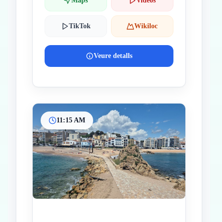
Maps
Videos
TikTok
Wikiloc
Veure detalls
11:15 AM