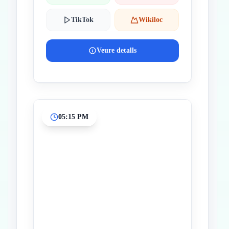
TikTok
Wikiloc
Veure detalls
05:15 PM