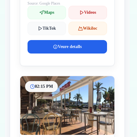
Source: Google Places
Maps
Videos
TikTok
Wikiloc
Veure detalls
02:15 PM