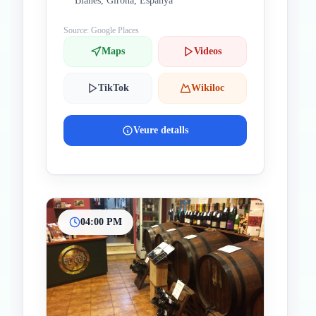
Blanes, Girona, Espanya
Source: Google Places
Maps
Videos
TikTok
Wikiloc
Veure detalls
04:00 PM