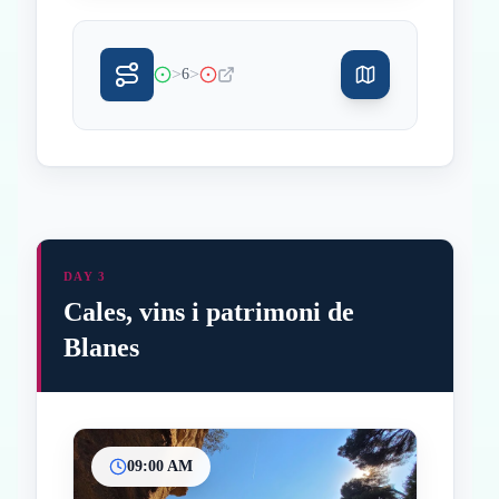
>
>
6
DAY 3
Cales, vins i patrimoni de
Blanes
09:00 AM