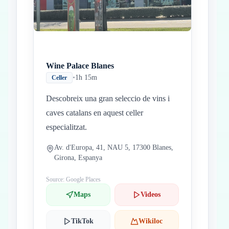
Wine Palace Blanes
•
1h 15m
Celler
Descobreix una gran seleccio de vins i
caves catalans en aquest celler
especialitzat.
Av. d'Europa, 41, NAU 5, 17300 Blanes,
Girona, Espanya
Source: Google Places
Maps
Videos
TikTok
Wikiloc