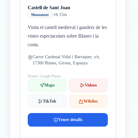
Castell de Sant Joan
•
1h 15m
Monument
Visita el castell medieval i gaudeix de les
vistes espectaculars sobre Blanes i la
costa.
Carrer Cardenal Vidal i Barraquer, s/n,
17300 Blanes, Girona, Espanya
Source: Google Places
Maps
Videos
TikTok
Wikiloc
Veure detalls