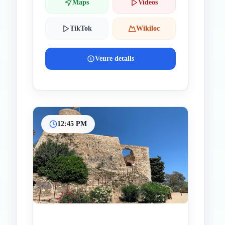
Maps
Videos
TikTok
Wikiloc
Veure detalls
12:45 PM