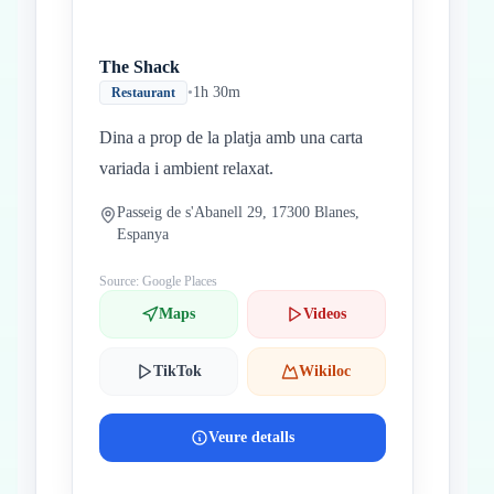
The Shack
•
1h 30m
Restaurant
Dina a prop de la platja amb una carta
variada i ambient relaxat.
Passeig de s'Abanell 29, 17300 Blanes,
Espanya
Source: Google Places
Maps
Videos
TikTok
Wikiloc
Veure detalls