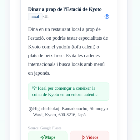
Dinar a prop de l'Estació de Kyoto
•
1h
meal
Dina en un restaurant local a prop de
l'estació, on podràs tastar especialitats de
Kyoto com el yudofu (tofu calent) o
plats de peix fresc. Evita les cadenes
internacionals i busca locals amb menú
en japonès.
💡
Ideal per començar a conèixer la
cuina de Kyoto en un entorn autèntic.
Higashishiokoji Kamadonocho, Shimogyo
Ward, Kyoto, 600-8216, Japó
Source: Google Places
Maps
Videos