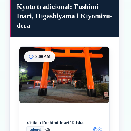
Kyoto tradicional: Fushimi
Inari, Higashiyama i Kiyomizu-
dera
09:00 AM
Inicio
Paradas intermedias
Final
Visita a Fushimi Inari Taisha
•
2h
cultural