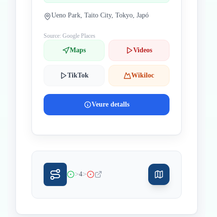
Ueno Park, Taito City, Tokyo, Japó
Source: Google Places
Maps
Videos
TikTok
Wikiloc
Veure detalls
>
>
4