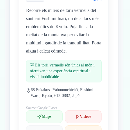
Recorre els milers de torii vermells del
santuari Fushimi Inari, un dels llocs més
emblemàtics de Kyoto. Puja fins a la
meitat de la muntanya per evitar la
multitud i gaudir de la tranquil·litat. Porta
aigua i calçat còmode.
💡
Els torii vermells són únics al món i
ofereixen una experiència espiritual i
visual inoblidable.
68 Fukakusa Yabunouchichō, Fushimi
Ward, Kyoto, 612-0882, Japó
Source: Google Places
Maps
Videos