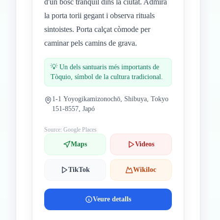
d'un bosc tranquil dins la ciutat. Admira
la porta torii gegant i observa rituals
sintoistes. Porta calçat còmode per
caminar pels camins de grava.
💡
Un dels santuaris més importants de
Tòquio, símbol de la cultura tradicional.
1-1 Yoyogikamizonochō, Shibuya, Tokyo
151-8557, Japó
Source: Google Places
Maps
Videos
TikTok
Wikiloc
Veure detalls