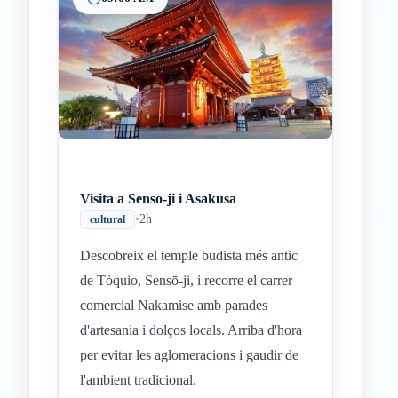
Inicio
Paradas intermedias
Final
Visita a Sensō-ji i Asakusa
•
2h
cultural
Descobreix el temple budista més antic
de Tòquio, Sensō-ji, i recorre el carrer
comercial Nakamise amb parades
d'artesania i dolços locals. Arriba d'hora
per evitar les aglomeracions i gaudir de
l'ambient tradicional.