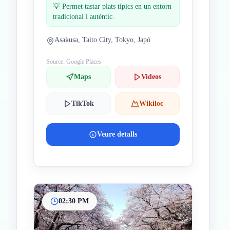
💡
Permet tastar plats típics en un entorn
tradicional i autèntic.
Asakusa, Taito City, Tokyo, Japó
Source: Google Places
Maps
Videos
TikTok
Wikiloc
Veure detalls
02:30 PM