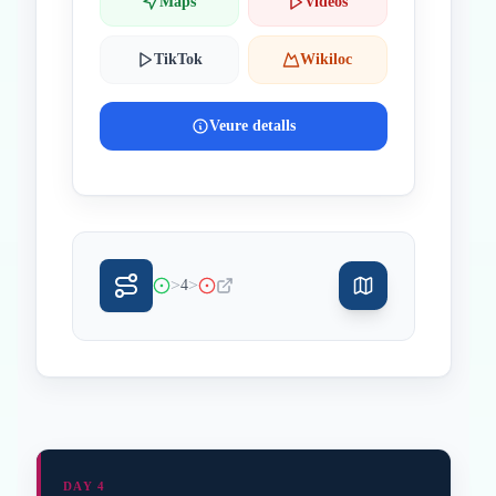
Maps
Videos
TikTok
Wikiloc
Veure detalls
>
>
4
DAY 4