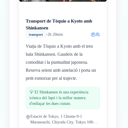
Transport de Tòquio a Kyoto amb
Shinkansen
•
2h 20min
transport
Viatja de Tòquio a Kyoto amb el tren
bala Shinkansen. Gaudeix de la
comoditat i la puntualitat japonesa.
Reserva seient amb antelació i porta un
petit esmorzar per al trajecte.
💡
El Shinkansen és una experiència
icònica del Japó i la millor manera
d'enllaçar les dues ciutats.
Estació de Tokyo, 1 Chome-9-1
Marunouchi, Chiyoda City, Tokyo 100-
0005, Japó