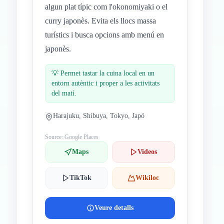
algun plat típic com l'okonomiyaki o el
curry japonès. Evita els llocs massa
turístics i busca opcions amb menú en
japonès.
💡
Permet tastar la cuina local en un
entorn autèntic i proper a les activitats
del matí.
Harajuku, Shibuya, Tokyo, Japó
Source: Google Places
Maps
Videos
TikTok
Wikiloc
Veure detalls