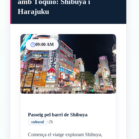
amb Tòquio: Shibuya i
Harajuku
09:00 AM
Passeig pel barri de Shibuya
•
2h
cultural
Comença el viatge explorant Shibuya,