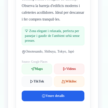
Observa la barreja d'edificis moderns i
cafeteries acollidores. Ideal per descansar
i fer compres tranquil·les.
💡
Zona elegant i relaxada, perfecta per
passejar i gaudir de l'ambient urbà sense
presses.
Omotesando, Shibuya, Tokyo, Japó
Source: Google Places
Maps
Videos
TikTok
Wikiloc
Veure detalls