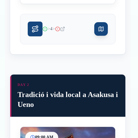
>
>
4
DAY 2
Tradició i vida local a Asakusa i
Ueno
09:00 AM