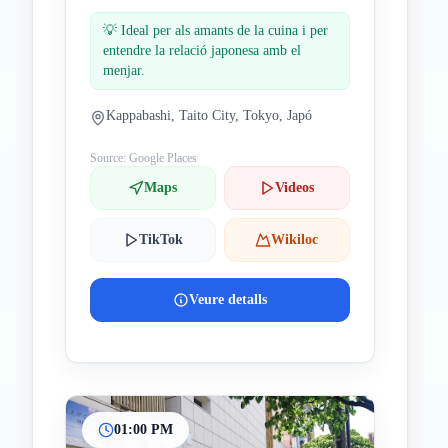
💡
Ideal per als amants de la cuina i per
entendre la relació japonesa amb el
menjar.
Kappabashi, Taito City, Tokyo, Japó
Source: Google Places
Maps
Videos
TikTok
Wikiloc
Veure detalls
01:00 PM