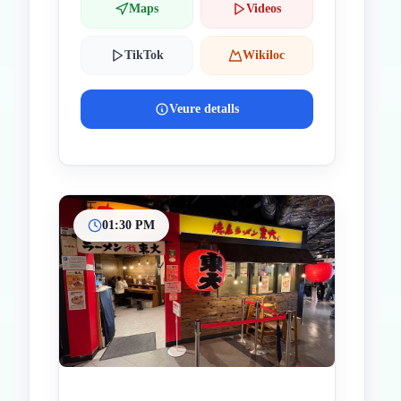
Maps
Videos
TikTok
Wikiloc
Veure detalls
01:30 PM