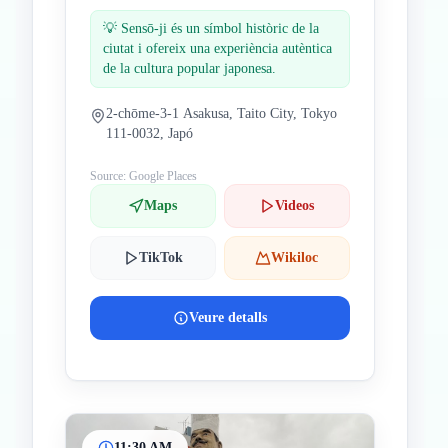
💡
Sensō-ji és un símbol històric de la
ciutat i ofereix una experiència autèntica
de la cultura popular japonesa.
2-chōme-3-1 Asakusa, Taito City, Tokyo
111-0032, Japó
Source: Google Places
Maps
Videos
TikTok
Wikiloc
Veure detalls
11:30 AM