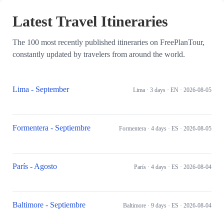
Skip to main content
Latest Travel Itineraries
The 100 most recently published itineraries on FreePlanTour,
constantly updated by travelers from around the world.
Lima - September
Lima
· 3 days
· EN
· 2026-08-05
Formentera - Septiembre
Formentera
· 4 days
· ES
· 2026-08-05
París - Agosto
París
· 4 days
· ES
· 2026-08-04
Baltimore - Septiembre
Baltimore
· 9 days
· ES
· 2026-08-04