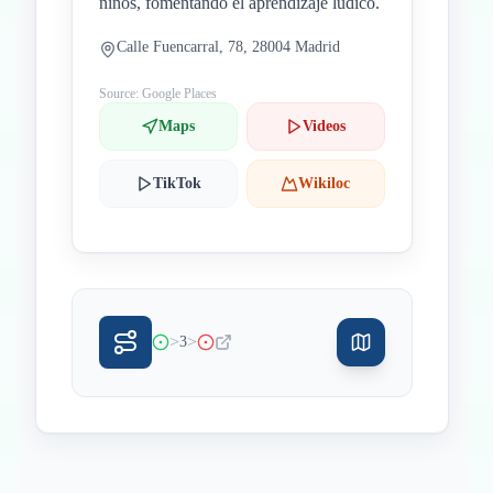
niños, fomentando el aprendizaje lúdico.
Calle Fuencarral, 78, 28004 Madrid
Source: Google Places
Maps
Videos
TikTok
Wikiloc
>
>
3