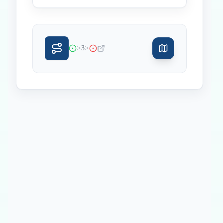
>
>
3