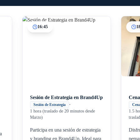
16:45
1
Inicio
Paradas intermedias
Final
Sesión de Estrategia en Brand4Up
Cena
•
Sesión de Estrategia
Cen
1 hora (traslado de 20 minutos desde
1.5 ho
Marzo)
trasla
Participa en una sesión de estrategia
Disfr
a
y branding en Brand4Up. Ideal para
perua