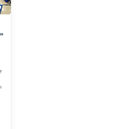
os
 y
n