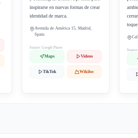
s
inspirarse en nuevas formas de crear
ambie
identidad de marca.
cerra
toque
Avenida de América 15, Madrid,
Spain
Cal
Source: Google Places
Source
Maps
Videos
TikTok
Wikiloc