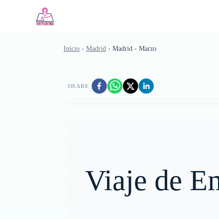
Saltar al contenido principal
Inicio
›
Madrid
›
Madrid - Marzo
SHARE
Viaje de E