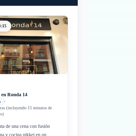
8:15
 en Ronda 14
•
a
ras (incluyendo 15 minutos de
do)
uta de una cena con fusión
na y cocina nikkei en un