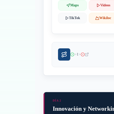
Maps
Videos
TikTok
Wikiloc
>
>
1
DÍA 2
Innovación y Networki