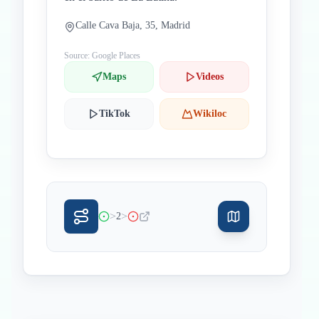
Calle Cava Baja, 35, Madrid
Source: Google Places
Maps
Videos
TikTok
Wikiloc
>
>
2