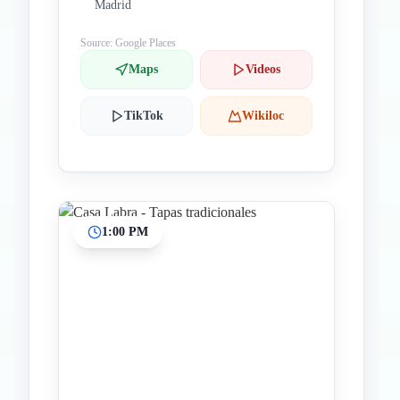
Madrid
Source: Google Places
Maps
Videos
TikTok
Wikiloc
1:00 PM