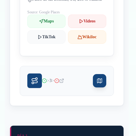
Source: Google Places
Maps
Videos
TikTok
Wikiloc
>
>
3
DÍA 2