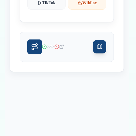
TikTok
Wikiloc
>
>
3