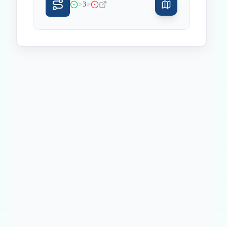
>
>
3
Inicio
Paradas intermedias
Final