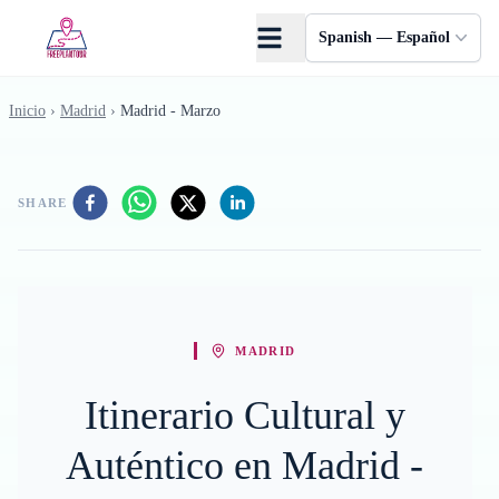
Saltar al contenido principal
Spanish — Español
Inicio
›
Madrid
›
Madrid - Marzo
SHARE
MADRID
Itinerario Cultural y
Auténtico en Madrid -