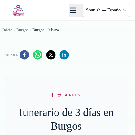
Saltar al contenido principal
Spanish — Español
Inicio
›
Burgos
›
Burgos - Marzo
SHARE
BURGOS
Itinerario de 3 días en
Burgos