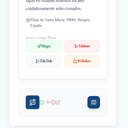
tapas en establecimientos locales
cuidadosamente seleccionados.
Plaza de Santa María, 09001 Burgos,
España
Source: Google Places
Maps
Videos
TikTok
Wikiloc
>
>
3