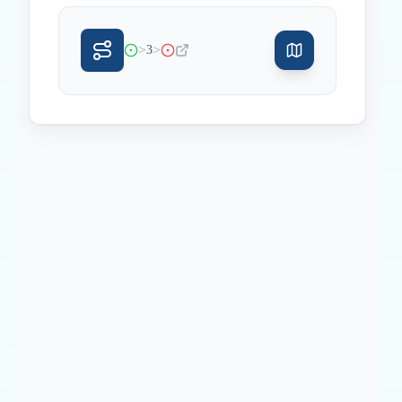
>
>
3