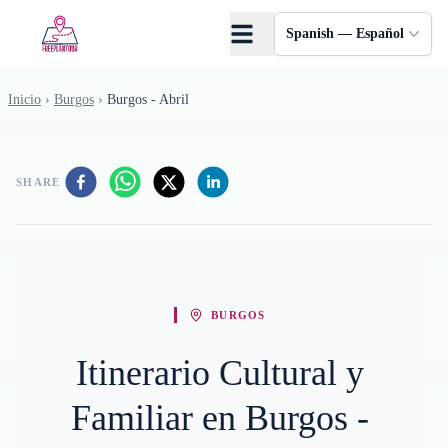
Saltar al contenido principal
Spanish — Español
Inicio
›
Burgos
›
Burgos - Abril
SHARE
BURGOS
Itinerario Cultural y
Familiar en Burgos -