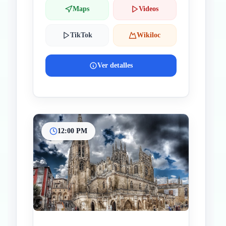
Maps
Videos
TikTok
Wikiloc
Ver detalles
12:00 PM