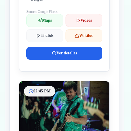
Source: Google Places
Maps
Videos
TikTok
Wikiloc
Ver detalles
02:45 PM