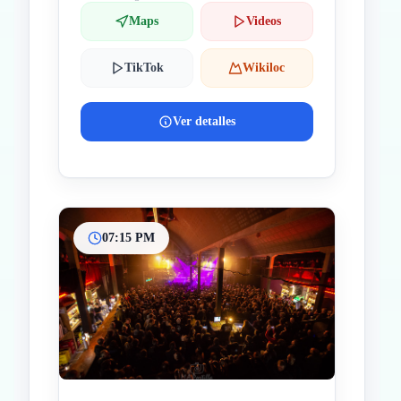
Maps
Videos
TikTok
Wikiloc
Ver detalles
07:15 PM