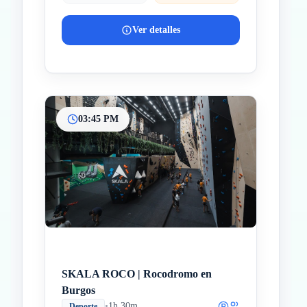
Ver detalles
03:45 PM
SKALA ROCO | Rocodromo en
Burgos
•
1h 30m
Deporte