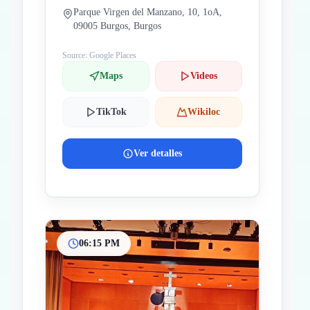
Parque Virgen del Manzano, 10, 1oA,
09005 Burgos, Burgos
Source: Google Places
Maps
Videos
TikTok
Wikiloc
Ver detalles
06:15 PM