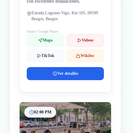
con excelentes instalaciones.
Estrada Logrono-Vigo, Km 105, 09199
Burgos, Burgos
Source: Google Places
Maps
Videos
TikTok
Wikiloc
Ver detalles
02:00 PM