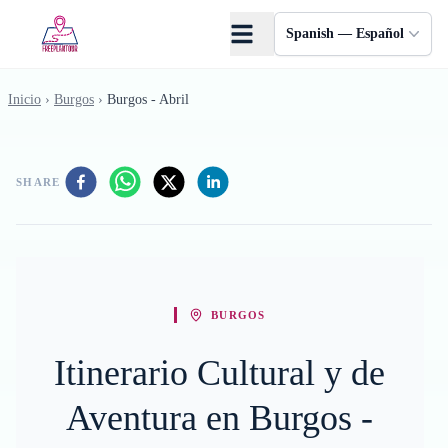
Saltar al contenido principal
Spanish — Español
Inicio
›
Burgos
›
Burgos - Abril
SHARE
BURGOS
Itinerario Cultural y de
Aventura en Burgos -