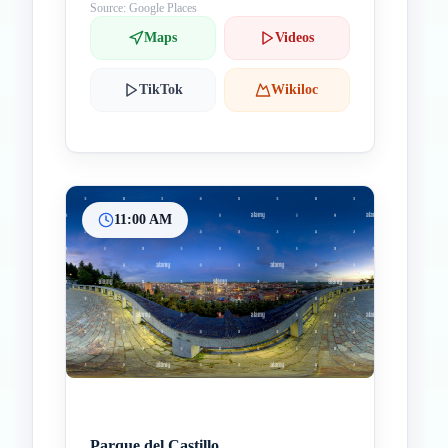
Source: Google Places
Maps
Videos
TikTok
Wikiloc
11:00 AM
Parque del Castillo