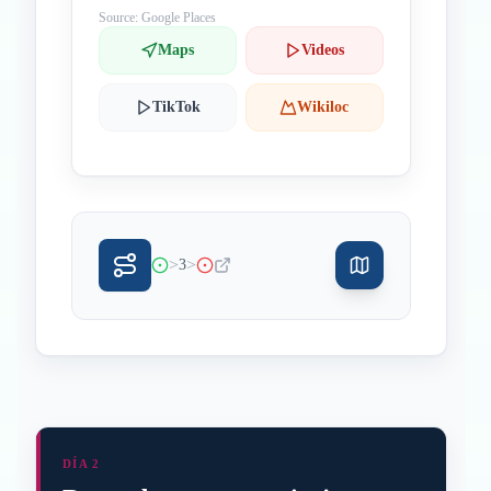
Source: Google Places
Maps
Videos
TikTok
Wikiloc
>
>
3
DÍA 2