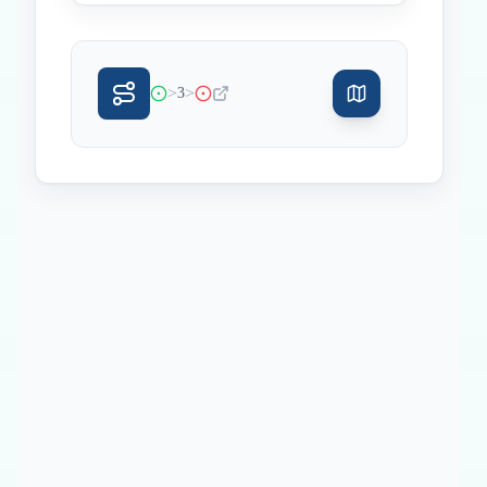
>
>
3