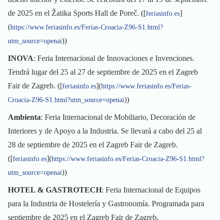
de 2025 en el Žatika Sports Hall de Poreč. ([
]
feriasinfo.es
(
https://www.feriasinfo.es/Ferias-Croacia-Z96-S1.html?
))
utm_source=openai
INOVA
: Feria Internacional de Innovaciones e Invenciones.
Tendrá lugar del 25 al 27 de septiembre de 2025 en el Zagreb
Fair de Zagreb. ([
](
feriasinfo.es
https://www.feriasinfo.es/Ferias-
))
Croacia-Z96-S1.html?utm_source=openai
Ambienta
: Feria Internacional de Mobiliario, Decoración de
Interiores y de Apoyo a la Industria. Se llevará a cabo del 25 al
28 de septiembre de 2025 en el Zagreb Fair de Zagreb.
([
](
feriasinfo.es
https://www.feriasinfo.es/Ferias-Croacia-Z96-S1.html?
))
utm_source=openai
HOTEL & GASTROTECH
: Feria Internacional de Equipos
para la Industria de Hostelería y Gastronomía. Programada para
septiembre de 2025 en el Zagreb Fair de Zagreb.