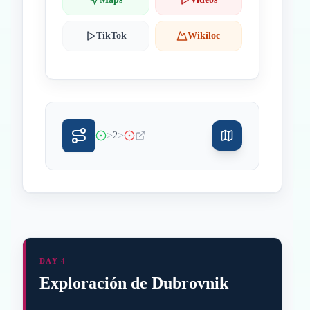
TikTok
Wikiloc
>
>
2
DAY 4
Exploración de Dubrovnik