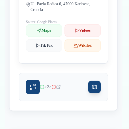
Ul. Pavla Radica 6, 47000 Karlovac,
Croacia
Source: Google Places
Maps
Videos
TikTok
Wikiloc
>
>
2