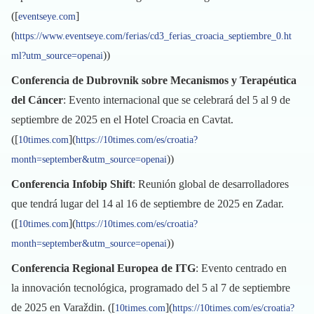
([
]
eventseye.com
(
https://www.eventseye.com/ferias/cd3_ferias_croacia_septiembre_0.ht
))
ml?utm_source=openai
Conferencia de Dubrovnik sobre Mecanismos y Terapéutica
del Cáncer
: Evento internacional que se celebrará del 5 al 9 de
septiembre de 2025 en el Hotel Croacia en Cavtat.
([
](
10times.com
https://10times.com/es/croatia?
))
month=september&utm_source=openai
Conferencia Infobip Shift
: Reunión global de desarrolladores
que tendrá lugar del 14 al 16 de septiembre de 2025 en Zadar.
([
](
10times.com
https://10times.com/es/croatia?
))
month=september&utm_source=openai
Conferencia Regional Europea de ITG
: Evento centrado en
la innovación tecnológica, programado del 5 al 7 de septiembre
de 2025 en Varaždin. ([
](
10times.com
https://10times.com/es/croatia?