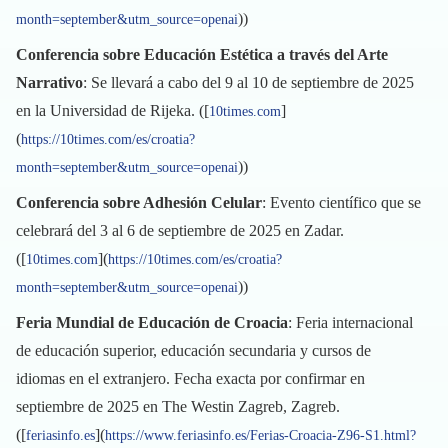
))
month=september&utm_source=openai
Conferencia sobre Educación Estética a través del Arte
Narrativo
: Se llevará a cabo del 9 al 10 de septiembre de 2025
en la Universidad de Rijeka. ([
]
10times.com
(
https://10times.com/es/croatia?
))
month=september&utm_source=openai
Conferencia sobre Adhesión Celular
: Evento científico que se
celebrará del 3 al 6 de septiembre de 2025 en Zadar.
([
](
10times.com
https://10times.com/es/croatia?
))
month=september&utm_source=openai
Feria Mundial de Educación de Croacia
: Feria internacional
de educación superior, educación secundaria y cursos de
idiomas en el extranjero. Fecha exacta por confirmar en
septiembre de 2025 en The Westin Zagreb, Zagreb.
([
](
feriasinfo.es
https://www.feriasinfo.es/Ferias-Croacia-Z96-S1.html?