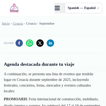
Saltar al contenido principal
Spanish — Español
Inicio
›
Croacia
›
Croacia - Septiembre
SHARE
Agenda destacada durante tu viaje
A continuación, se presenta una lista de eventos que tendrán
lugar en Croacia durante septiembre de 2025, incluyendo
festivales, conciertos, ferias, mercados y eventos culturales
locales:
PROMOARH
: Feria internacional de construcción, mobiliario,
diseño interior y exterior. Se celebrará del 17 al 19 de septiembre