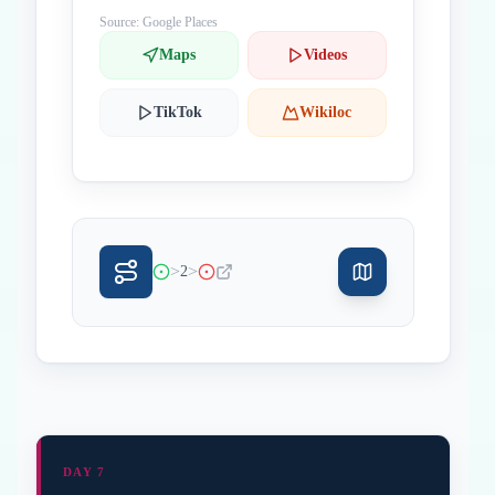
Source: Google Places
Maps
Videos
TikTok
Wikiloc
>
>
2
DAY 7