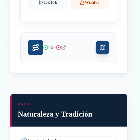
TikTok
Wikiloc
>
>
5
DAY 4
Naturaleza y Tradición