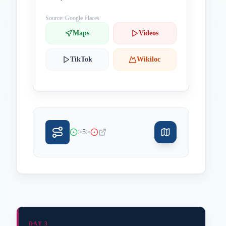
Source: Google Places
Maps
Videos
TikTok
Wikiloc
>
>
5
DAY 3