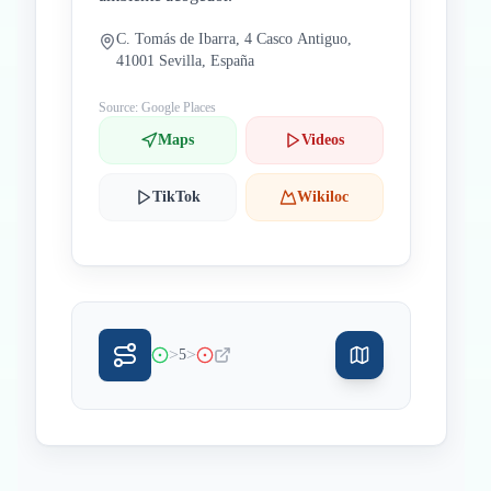
C. Tomás de Ibarra, 4 Casco Antiguo,
41001 Sevilla, España
Source: Google Places
Maps
Videos
TikTok
Wikiloc
>
>
5