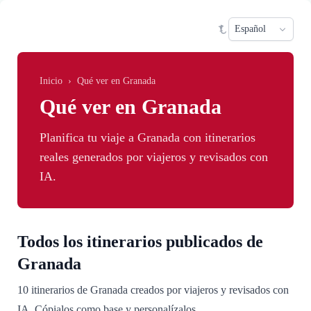
Saltar al contenido principal
Sele
Inicio
›
Qué ver en Granada
Qué ver en Granada
Planifica tu viaje a Granada con itinerarios
reales generados por viajeros y revisados con
IA.
Todos los itinerarios publicados de
Granada
10 itinerarios de Granada creados por viajeros y revisados con
IA. Cópialos como base y personalízalos.