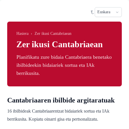
Skip to main content
Sele
Hasiera
›
Zer ikusi Cantabriaean
Zer ikusi Cantabriaean
Planifikatu zure bidaia Cantabriaera benetako
ibilbideekin bidaiariek sortua eta IAk
berrikusita.
Cantabriaaren ibilbide argitaratuak
16 ibilbideak Cantabriaarentzat bidaiariek sortua eta IAk
berrikusita. Kopiatu oinarri gisa eta pertsonalizatu.