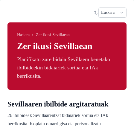
Skip to main content
Sele
Hasiera
›
Zer ikusi Sevillaean
Zer ikusi Sevillaean
Planifikatu zure bidaia Sevillaera benetako
ibilbideekin bidaiariek sortua eta IAk
berrikusita.
Sevillaaren ibilbide argitaratuak
26 ibilbideak Sevillaarentzat bidaiariek sortua eta IAk
berrikusita. Kopiatu oinarri gisa eta pertsonalizatu.