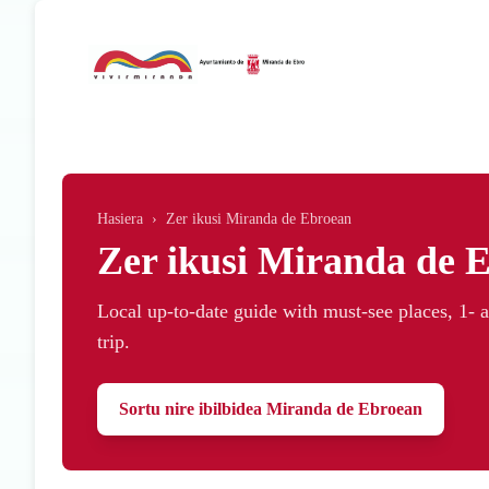
Skip to main content
Hasiera
›
Zer ikusi Miranda de Ebroean
Zer ikusi Miranda de 
Local up-to-date guide with must-see places, 1- a
trip.
Sortu nire ibilbidea Miranda de Ebroean