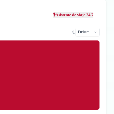
🎙️
Asistente de viaje 24/7
Select la