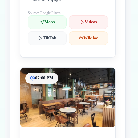
Source: Google Places
Maps
Videos
TikTok
Wikiloc
02:00 PM