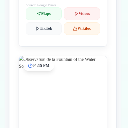
Source: Google Places
Maps
Videos
TikTok
Wikiloc
04:15 PM