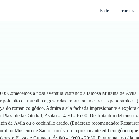
Baile
Treoracha
12:00: Comecemos a nosa aventura visitando a famosa Muralha de Ávila, 
r polo alto da muralha e gozar das impresionantes vistas panorámicas. 
oya do románico gótico. Admira a súa fachada impresionante e explora o 
: Plaza de la Catedral, Ávila) - 14:30 - 16:00: Desfruta dun delicioso 
etón de Ávila ou o cochinillo asado. (Enderezo recomendado: Restaura
tural no Mosteiro de Santo Tomás, un impresionante edificio gótico que
derezo: Plaza de Granada, Ávila) - 19:00 - 20:30: Para rematar o día, p