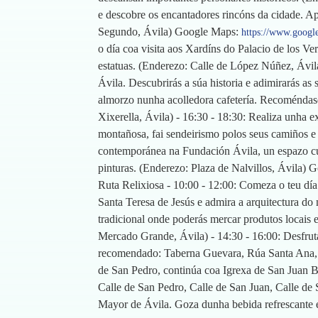
e descobre os encantadores rincóns da cidade. A
Segundo, Ávila) Google Maps:
https://www.googl
o día coa visita aos Xardíns do Palacio de los Ve
estatuas. (Enderezo: Calle de López Núñez, Ávila
Ávila. Descubrirás a súa historia e adimirarás as
almorzo nunha acolledora cafetería. Recoméndase
Xixerella, Ávila) - 16:30 - 18:30: Realiza unha 
montañosa, fai sendeirismo polos seus camiños e 
contemporánea na Fundación Ávila, un espazo cultu
pinturas. (Enderezo: Plaza de Nalvillos, Ávila)
Ruta Relixiosa - 10:00 - 12:00: Comeza o teu día
Santa Teresa de Jesús e admira a arquitectura do
tradicional onde poderás mercar produtos locais 
Mercado Grande, Ávila) - 14:30 - 16:00: Desfrut
recomendado: Taberna Guevara, Rúa Santa Ana, Ávi
de San Pedro, continúa coa Igrexa de San Juan Ba
Calle de San Pedro, Calle de San Juan, Calle de Sa
Mayor de Ávila. Goza dunha bebida refrescante 