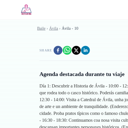
Skip to main content
Baile
›
Ávila
›
Ávila - 10
SHARE
Agenda destacada durante tu viaje
Día 1: Descubrir a Historia de Ávila - 10:00 - 
que rodea todo o casco histórico. Poderás camiña
12:30 - 14:00: Visita a Catedral de Ávila, unha j
de arte e un ambiente de tranquilidade. (Enderezo
cidade. Proba pratos típicos como o famoso chul
- 16:30 - 18:30: Continuamos coa nosa visita cul
descansan importantes personaxes históricos. (En