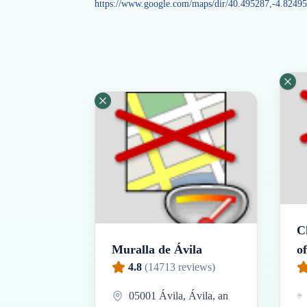
https://www.google.com/maps/dir/40.495287,-4.8249
C
Muralla de Ávila
of
4.8
(
14713
reviews)
05001 Ávila‎, Ávila, an