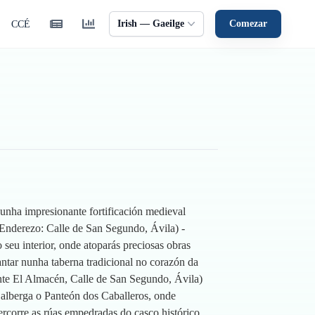
Irish — Gaeilge
Comezar
CCÉ
unha impresionante fortificación medieval
(Enderezo: Calle de San Segundo, Ávila) -
seu interior, onde atoparás preciosas obras
xantar nunha taberna tradicional no corazón da
nte El Almacén, Calle de San Segundo, Ávila)
 alberga o Panteón dos Caballeros, onde
ercorre as rúas empedradas do casco histórico