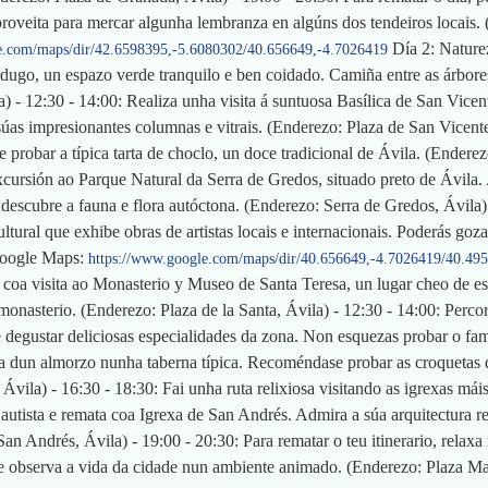
proveita para mercar algunha lembranza en algúns dos tendeiros locais
Día 2: Naturez
e.com/maps/dir/42.6598395,-5.6080302/40.656649,-4.7026419
rdugo, un espazo verde tranquilo e ben coidado. Camiña entre as árbores 
) - 12:30 - 14:00: Realiza unha visita á suntuosa Basílica de San Vic
 súas impresionantes columnas e vitrais. (Enderezo: Plaza de San Vicent
 probar a típica tarta de choclo, un doce tradicional de Ávila. (Ende
excursión ao Parque Natural da Serra de Gredos, situado preto de Ávila
descubre a fauna e flora autóctona. (Enderezo: Serra de Gredos, Ávila)
ral que exhibe obras de artistas locais e internacionais. Poderás gozar
 Google Maps:
https://www.google.com/maps/dir/40.656649,-4.7026419/40.49
 coa visita ao Monasterio y Museo de Santa Teresa, un lugar cheo de esp
 monasterio. (Enderezo: Plaza de la Santa, Ávila) - 12:30 - 14:00: Per
e degustar deliciosas especialidades da zona. Non esquezas probar o f
a dun almorzo nunha taberna típica. Recoméndase probar as croquetas d
la) - 16:30 - 18:30: Fai unha ruta relixiosa visitando as igrexas mái
utista e remata coa Igrexa de San Andrés. Admira a súa arquitectura rel
n Andrés, Ávila) - 19:00 - 20:30: Para rematar o teu itinerario, relaxa 
e observa a vida da cidade nun ambiente animado. (Enderezo: Plaza M