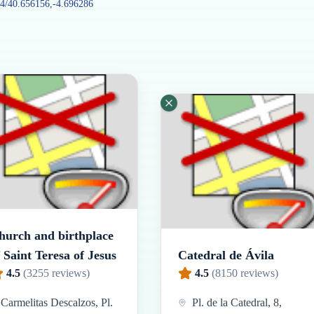
54/40.656156,-4.696286
hurch and birthplace
 Saint Teresa of Jesus
Catedral de Ávila
4.5
(
3255
reviews)
4.5
(
8150
reviews)
Carmelitas Descalzos, Pl.
Pl. de la Catedral, 8,