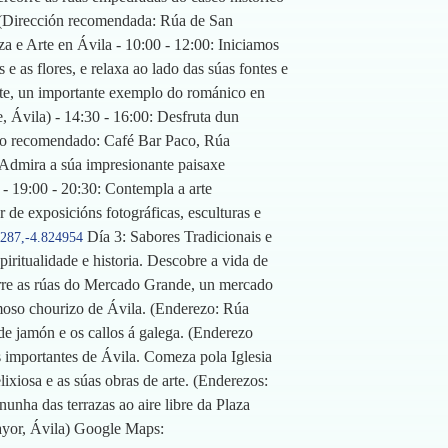
. (Dirección recomendada: Rúa de San
a e Arte en Ávila - 10:00 - 12:00: Iniciamos
e as flores, e relaxa ao lado das súas fontes e
ente, un importante exemplo do románico en
e, Ávila) - 14:30 - 16:00: Desfruta dun
rezo recomendado: Café Bar Paco, Rúa
. Admira a súa impresionante paisaxe
 - 19:00 - 20:30: Contempla a arte
 de exposicións fotográficas, esculturas e
Día 3: Sabores Tradicionais e
5287,-4.824954
iritualidade e historia. Descobre a vida de
corre as rúas do Mercado Grande, un mercado
amoso chourizo de Ávila. (Enderezo: Rúa
e jamón e os callos á galega. (Enderezo
s importantes de Ávila. Comeza pola Iglesia
ixiosa e as súas obras de arte. (Enderezos:
nunha das terrazas ao aire libre da Plaza
ayor, Ávila) Google Maps: