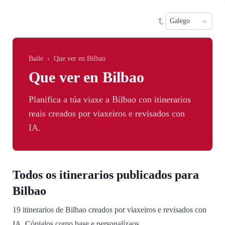
Skip to main content
Sele
Baile
›
Que ver en Bilbao
Que ver en Bilbao
Planifica a túa viaxe a Bilbao con itinerarios
reais creados por viaxeiros e revisados con
IA.
Todos os itinerarios publicados para
Bilbao
19 itinerarios de Bilbao creados por viaxeiros e revisados con
IA. Cópialos como base e personalízaos.