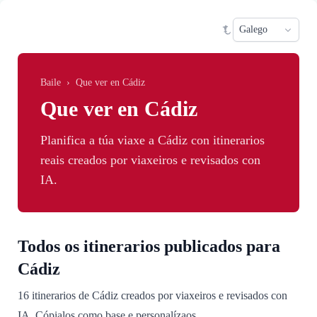
Skip to main content
Sele
Baile
›
Que ver en Cádiz
Que ver en Cádiz
Planifica a túa viaxe a Cádiz con itinerarios
reais creados por viaxeiros e revisados con
IA.
Todos os itinerarios publicados para
Cádiz
16 itinerarios de Cádiz creados por viaxeiros e revisados con
IA. Cópialos como base e personalízaos.