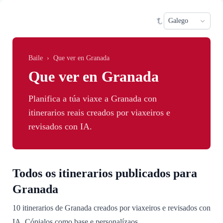
Skip to main content
Sele
Baile
›
Que ver en Granada
Que ver en Granada
Planifica a túa viaxe a Granada con
itinerarios reais creados por viaxeiros e
revisados con IA.
Todos os itinerarios publicados para
Granada
10 itinerarios de Granada creados por viaxeiros e revisados con
IA. Cópialos como base e personalízaos.