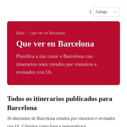
Skip to main content
Sele
Baile
›
Que ver en Barcelona
Que ver en Barcelona
Planifica a túa viaxe a Barcelona con
itinerarios reais creados por viaxeiros e
revisados con IA.
Todos os itinerarios publicados para
Barcelona
26 itinerarios de Barcelona creados por viaxeiros e revisados
con IA. Cópialos como base e personalízaos.