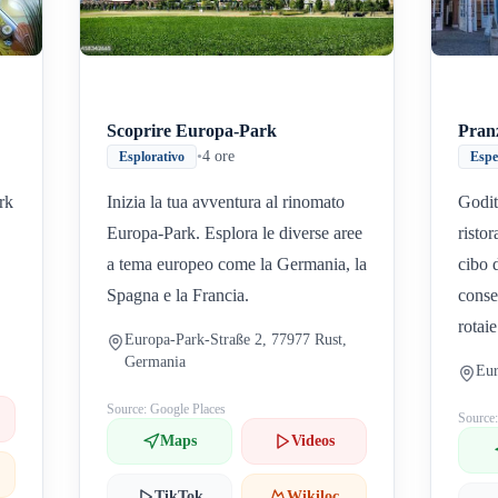
Scoprire Europa-Park
Pran
•
4 ore
Esplorativo
Espe
rk
Inizia la tua avventura al rinomato
Godit
Europa-Park. Esplora le diverse aree
risto
a tema europeo come la Germania, la
cibo 
Spagna e la Francia.
conse
rotaie
Europa-Park-Straße 2, 77977 Rust,
Germania
Eur
Source: Google Places
Source
Maps
Videos
TikTok
Wikiloc