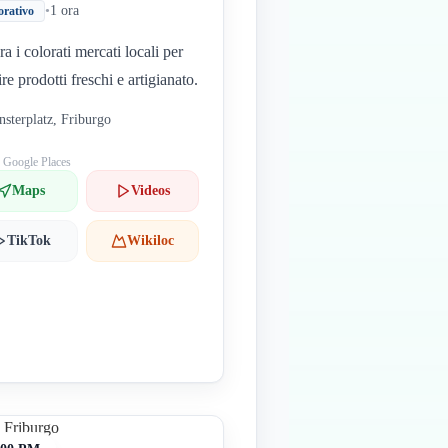
•
1 ora
orativo
a i colorati mercati locali per
re prodotti freschi e artigianato.
sterplatz, Friburgo
: Google Places
Maps
Videos
TikTok
Wikiloc