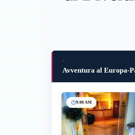
1
Avventura al Europa-P
9:00 AM