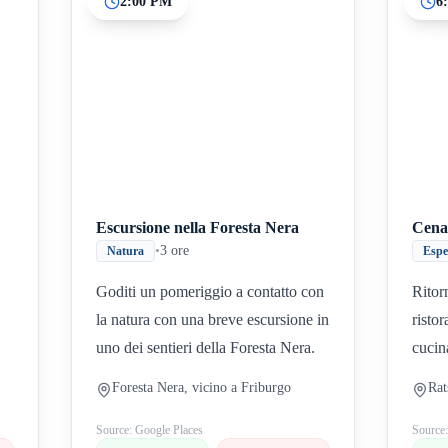
2:00 PM
6
Escursione nella Foresta Nera
Cena
•
3 ore
Natura
Espe
Goditi un pomeriggio a contatto con
Ritor
la natura con una breve escursione in
ristor
uno dei sentieri della Foresta Nera.
cucin
Foresta Nera, vicino a Friburgo
Rat
Source: Google Places
Source