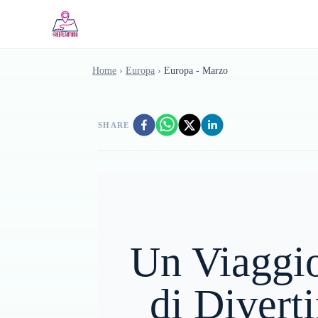
Skip to main content
Home
›
Europa
›
Europa - Marzo
SHARE
Un Viaggio
di Divert