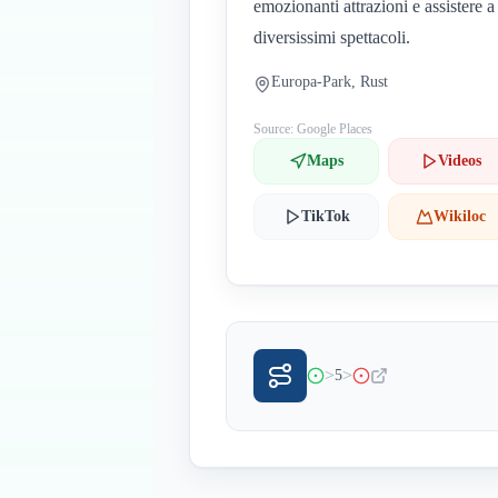
emozionanti attrazioni e assistere a
diversissimi spettacoli.
Europa-Park, Rust
Source: Google Places
Maps
Videos
TikTok
Wikiloc
>
>
5