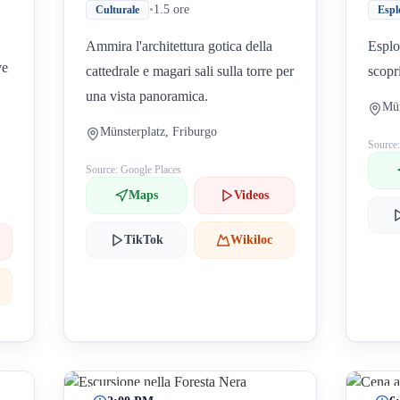
•
1.5 ore
Culturale
Espl
Ammira l'architettura gotica della
Esplor
ve
cattedrale e magari sali sulla torre per
scopri
una vista panoramica.
Mün
Münsterplatz, Friburgo
Source
Source: Google Places
Maps
Videos
TikTok
Wikiloc