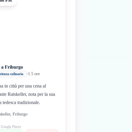
:00 PM
 a Friburgo
•
1.5 ore
rienza culinaria
na in città per una cena al
ante Ratskeller, nota per la sua
a tedesca tradizionale.
skeller, Friburgo
: Google Places