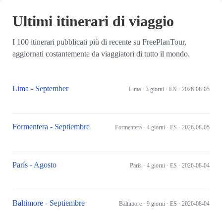
Skip to main content
Ultimi itinerari di viaggio
I 100 itinerari pubblicati più di recente su FreePlanTour,
aggiornati costantemente da viaggiatori di tutto il mondo.
Lima - September
Lima
· 3 giorni
· EN
· 2026-08-05
Formentera - Septiembre
Formentera
· 4 giorni
· ES
· 2026-08-05
París - Agosto
París
· 4 giorni
· ES
· 2026-08-04
Baltimore - Septiembre
Baltimore
· 9 giorni
· ES
· 2026-08-04