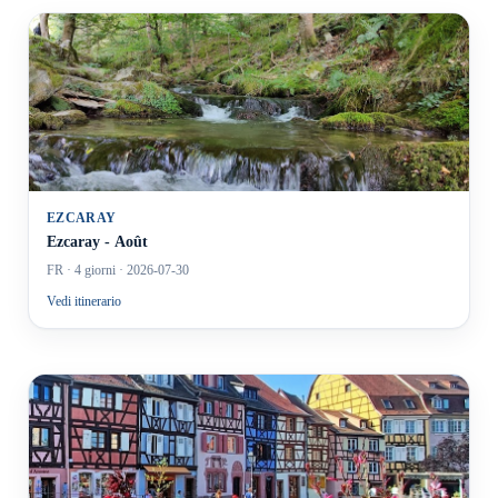
EZCARAY
Ezcaray - Août
FR
· 4 giorni
· 2026-07-30
Vedi itinerario