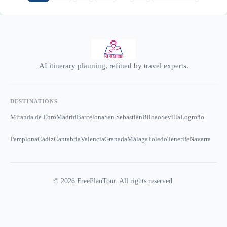
AI itinerary planning, refined by travel experts.
DESTINATIONS
Miranda de Ebro
Madrid
Barcelona
San Sebastián
Bilbao
Sevilla
Logroño
Pamplona
Cádiz
Cantabria
Valencia
Granada
Málaga
Toledo
Tenerife
Navarra
©
2026
FreePlanTour. All rights reserved.