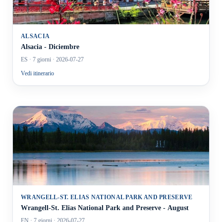
ALSACIA
Alsacia - Diciembre
ES
· 7 giorni
· 2026-07-27
Vedi itinerario
WRANGELL-ST. ELIAS NATIONAL PARK AND PRESERVE
Wrangell-St. Elias National Park and Preserve - August
EN
· 7 giorni
· 2026-07-27