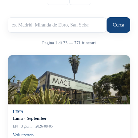
Cerca itinerari
Cerca
Pagina 1 di 33
—
771 itinerari
LIMA
Lima - September
EN
· 3 giorni
· 2026-08-05
Vedi itinerario