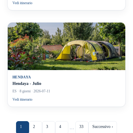
Vedi itinerario
HENDAYA
Hendaya - Julio
ES
· 8 giorni
· 2026-07-11
Vedi itinerario
1
2
3
4
33
Successivo ›
…