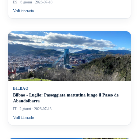
ES
· 6 giorni
· 2026-07-18
Vedi itinerario
BILBAO
Bilbao - Luglio: Passeggiata mattutina lungo il Paseo de
Abandoibarra
IT
· 2 giorni
· 2026-07-18
Vedi itinerario