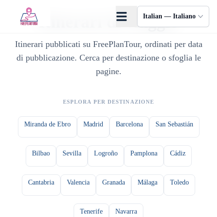
Skip to main content
Itinerari di viaggio
Italian — Italiano
Itinerari pubblicati su FreePlanTour, ordinati per data
di pubblicazione. Cerca per destinazione o sfoglia le
pagine.
ESPLORA PER DESTINAZIONE
Miranda de Ebro
Madrid
Barcelona
San Sebastián
Bilbao
Sevilla
Logroño
Pamplona
Cádiz
Cantabria
Valencia
Granada
Málaga
Toledo
Tenerife
Navarra