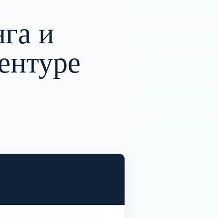
нга и
ентуре