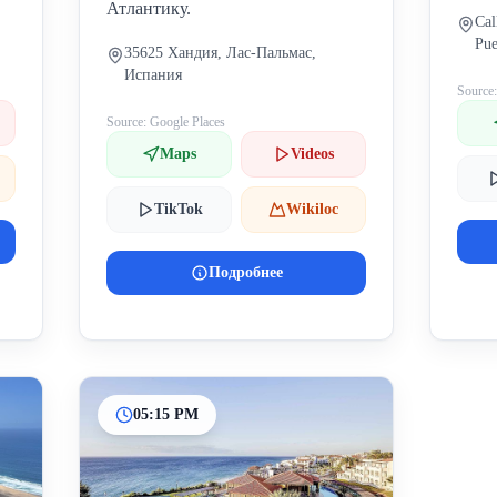
Атлантику.
Cal
Pue
35625 Хандия, Лас-Пальмас,
Фу
Испания
Source
Source: Google Places
Maps
Videos
TikTok
Wikiloc
Подробнее
05:15 PM