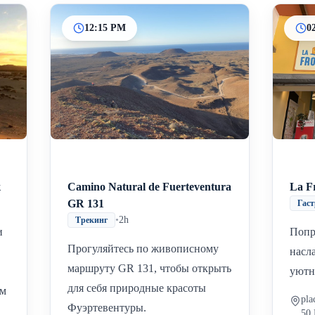
12:15 PM
0
к
Camino Natural de Fuerteventura
La F
GR 131
Гас
•
2h
Трекинг
и
Попр
Прогуляйтесь по живописному
насл
маршруту GR 131, чтобы открыть
уютн
для себя природные красоты
им
pla
Фуэртевентуры.
50 