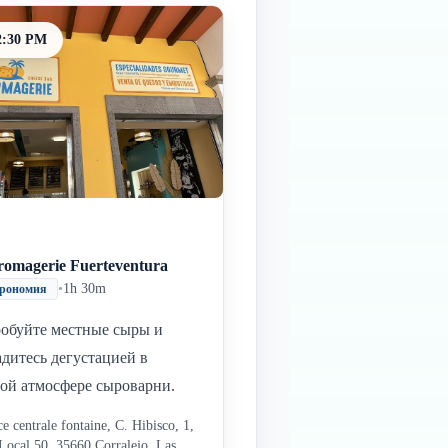
2:30 PM
romagerie Fuerteventura
•
1h 30m
трономия
обуйте местные сыры и
адитесь дегустацией в
ой атмосфере сыроварни.
ce centrale fontaine, C. Hibisco, 1,
Local 50, 35660 Corralejo, Las