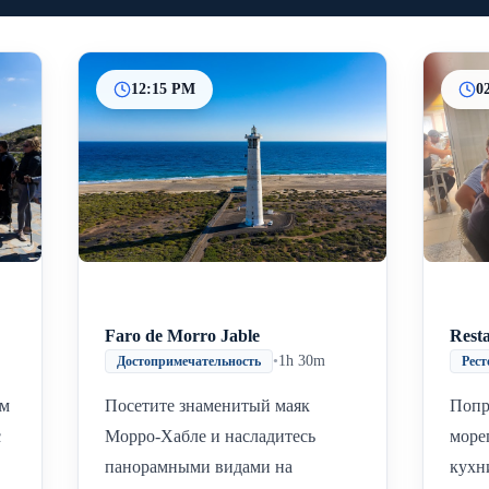
12:15 PM
0
Inicio
Paradas intermedias
Final
Faro de Morro Jable
Rest
•
1h 30m
Достопримечательность
Рест
ым
Посетите знаменитый маяк
Попр
с
Морро-Хабле и насладитесь
море
панорамными видами на
кухн