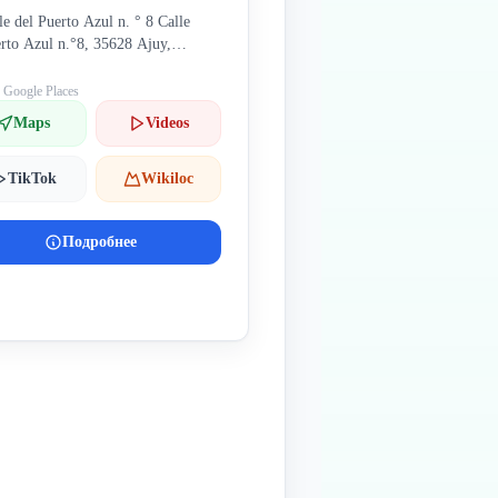
le del Puerto Azul n. ° 8 Calle
rto Azul n.°8, 35628 Ajuy,
эртевентура Испания
: Google Places
Maps
Videos
TikTok
Wikiloc
Подробнее