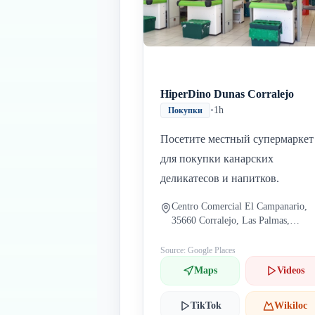
HiperDino Dunas Corralejo
•
1h
Покупки
Посетите местный супермаркет
для покупки канарских
деликатесов и напитков.
Centro Comercial El Campanario,
35660 Corralejo, Las Palmas,
Испания
Source: Google Places
Maps
Videos
TikTok
Wikiloc