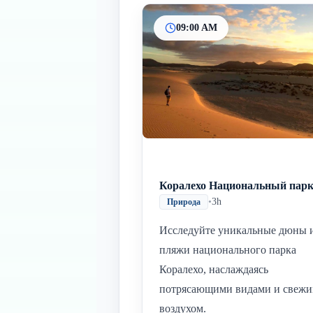
09:00 AM
Коралехо Национальный пар
•
3h
Природа
Исследуйте уникальные дюны 
пляжи национального парка
Коралехо, наслаждаясь
потрясающими видами и свеж
воздухом.