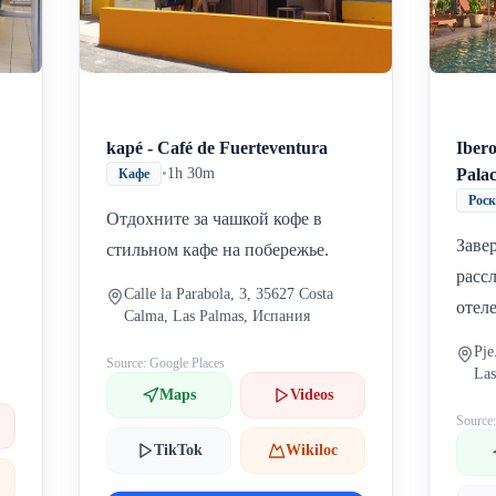
kapé - Café de Fuerteventura
Ibero
•
1h 30m
Pala
Кафе
Рос
Отдохните за чашкой кофе в
Заве
стильном кафе на побережье.
расс
Calle la Parabola, 3, 35627 Costa
отеле
Calma, Las Palmas, Испания
Pje
Source: Google Places
Las
Maps
Videos
Source
TikTok
Wikiloc