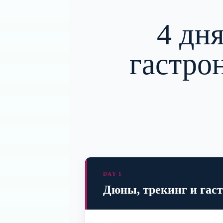
4 дн
гастро
DAY 1
Дюны, трекинг и гаст