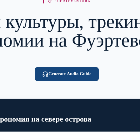
FUERTEVENTURA
я культуры, треки
номии на Фуэртев
Generate Audio Guide
рономия на севере острова