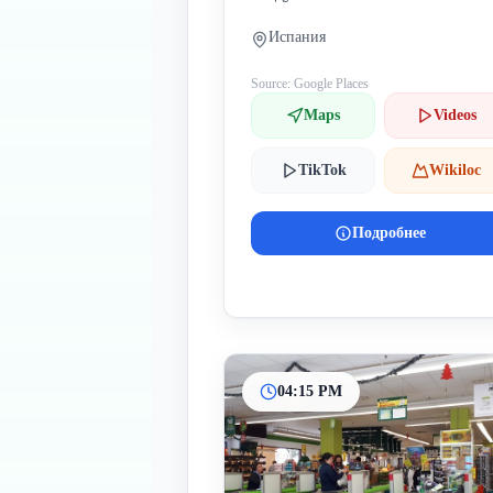
Испания
Source: Google Places
Maps
Videos
TikTok
Wikiloc
Подробнее
04:15 PM