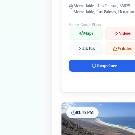
Morro Jable - Las Palmas, 35625
Morro Jable, Las Palmas, Испания
Source: Google Places
Maps
Videos
TikTok
Wikiloc
Подробнее
03:45 PM