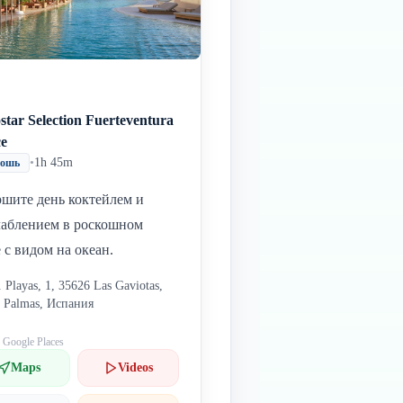
star Selection Fuerteventura
ce
•
1h 45m
кошь
ршите день коктейлем и
лаблением в роскошном
 с видом на океан.
. Playas, 1, 35626 Las Gaviotas,
 Palmas, Испания
: Google Places
Maps
Videos