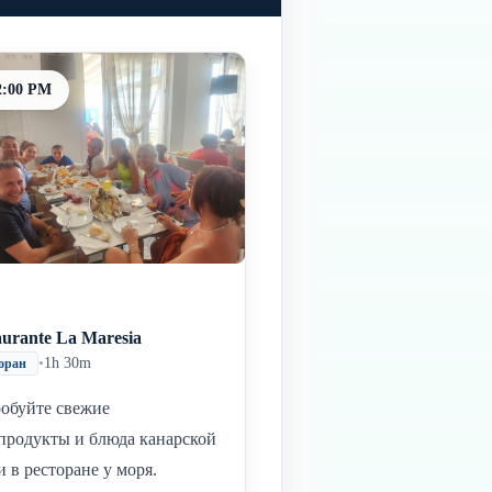
2:00 PM
aurante La Maresia
•
1h 30m
оран
обуйте свежие
продукты и блюда канарской
и в ресторане у моря.