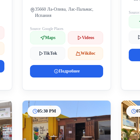
Pa
35660 Ла-Олива, Лас-Пальмас,
Source
Испания
Source: Google Places
Maps
Videos
TikTok
Wikiloc
Подробнее
05:30 PM
0