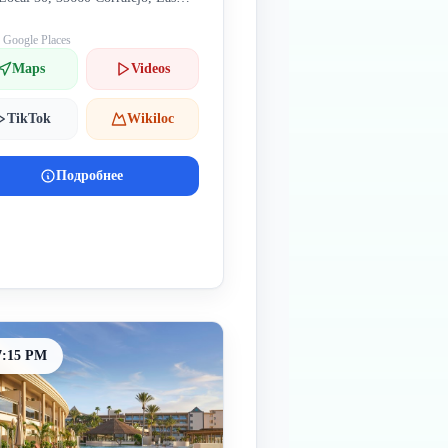
lmas, Испания
: Google Places
Maps
Videos
TikTok
Wikiloc
Подробнее
7:15 PM