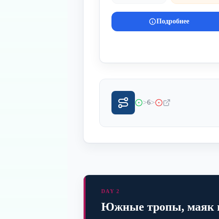
Подробнее
>
>
6
DAY 2
Южные тропы, маяк 