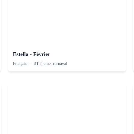
Estella - Février
Français
—
BTT, cine, carnaval