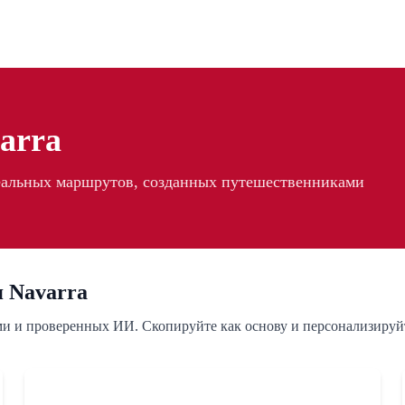
arra
реальных маршрутов, созданных путешественниками
 Navarra
ми и проверенных ИИ. Скопируйте как основу и персонализируй