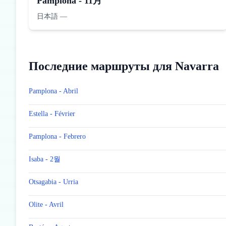
Pamplona - 11月
日本語
—
Последние маршруты для Navarra
Pamplona - Abril
Estella - Février
Pamplona - Febrero
Isaba - 2월
Otsagabia - Urria
Olite - Avril