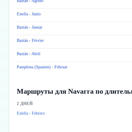
Baztán - Agosto
Estella - Junio
Baztán - Januar
Baztán - Février
Baztán - Abril
Pamplona (Spanien) - Februar
Маршруты для Navarra по длитель
2
ДНЕЙ
Estella - Febrero