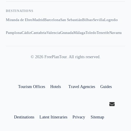
DESTINATIONS
Miranda de Ebro
Madrid
Barcelona
San Sebastián
Bilbao
Sevilla
Logroño
Pamplona
Cádiz
Cantabria
Valencia
Granada
Málaga
Toledo
Tenerife
Navarra
©
2026
FreePlanTour. All rights reserved.
Tourism Offices
Hotels
Travel Agencies
Guides
Destinations
Latest Itineraries
Privacy
Sitemap