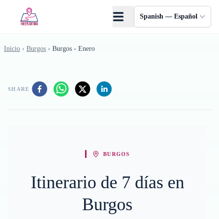
Saltar al contenido principal
Spanish — Español
Inicio
›
Burgos
›
Burgos - Enero
SHARE
BURGOS
Itinerario de 7 días en
Burgos