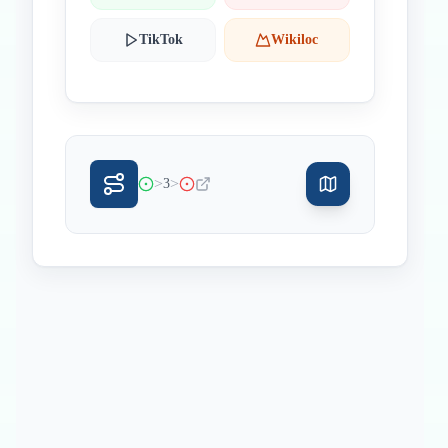
TikTok
Wikiloc
>
>
3