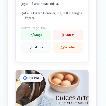
joya del arte renacentista.
Calle Fernán González, s/n, 09003 Burgos,
España
Source: Google Places
Maps
Videos
TikTok
Wikiloc
1:30 PM