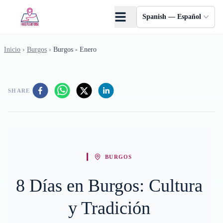
Saltar al contenido principal
Spanish — Español
Inicio
›
Burgos
›
Burgos - Enero
SHARE
BURGOS
8 Días en Burgos: Cultura
y Tradición